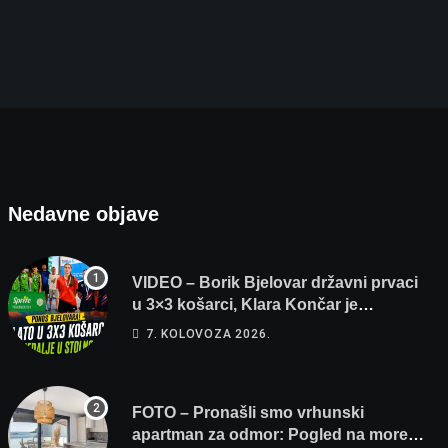
FOTO – Pronašli smo vrhunski apartman za odmo
7. KOLOVOZA 2026.
Nedavne objave
VIDEO – Borik Bjelovar državni prvaci
u 3×3 košarci, Klara Končar je
prvakinja Hrvatske u stolnom tenisu!
7. KOLOVOZA 2026.
FOTO – Pronašli smo vrhunski
apartman za odmor: Pogled na more,