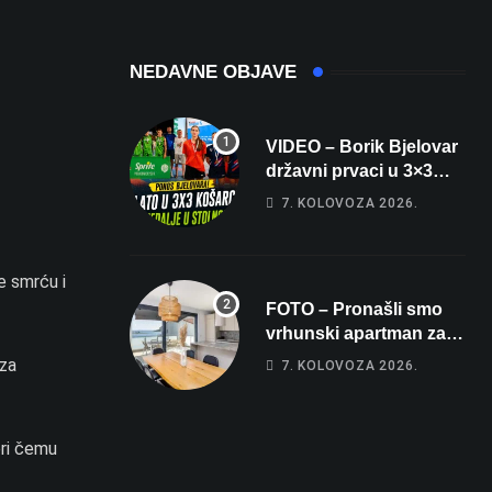
čak 145,9 dB!
Michelinov chef
sprema veliko
iznenađenje za
NEDAVNE OBJAVE
Bjelovar
VIDEO – Borik Bjelovar
državni prvaci u 3×3
košarci, Klara Končar je
7. KOLOVOZA 2026.
prvakinja Hrvatske u
stolnom tenisu!
e smrću i
FOTO – Pronašli smo
vrhunski apartman za
odmor: Pogled na
eza
7. KOLOVOZA 2026.
more, tri spavaće sobe i
terasa koja osvaja
pri čemu