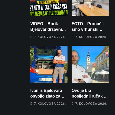
VIDEO – Borik
FOTO – Pronašli
Bjelovar državni
smo vrhunski
prvaci u 3×3
apartman za
7. KOLOVOZA 2026.
7. KOLOVOZA 2026.
košarci, Klara
odmor: Pogled na
Končar je
more, tri spavaće
prvakinja Hrvatske
sobe i terasa koja
u stolnom tenisu!
osvaja
Ivan iz Bjelovara
Ovo je bio
osvojio zlato za
posljednji ručak u
najglasniji audio
Franzu: Poznati
7. KOLOVOZA 2026.
7. KOLOVOZA 2026.
sustav i srušio
restoran otišao u
osobni rekord od
povijest, a