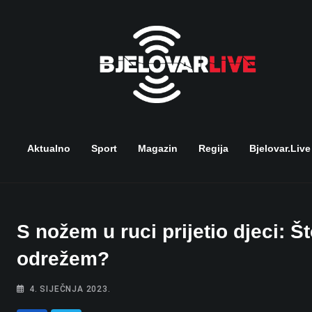
Skip
to
content
Aktualno
Sport
Magazin
Regija
Bjelovar.live
S nožem u ruci prijetio djeci: Š
odrežem?
4. SIJEČNJA 2023.