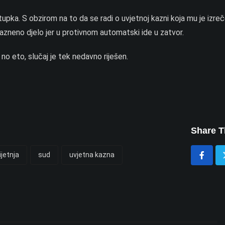
upka. S obzirom na to da se radi o uvjetnoj kazni koja mu je izre
kazneno djelo jer u protivnom automatski ide u zatvor.
, no eto, slučaj je tek nedavno riješen.
Share T
ijetnja
sud
uvjetna kazna