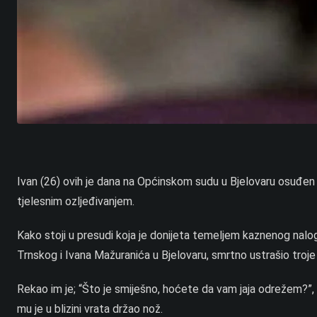
Ivan (26) ovih je dana na Općinskom sudu u Bjelovaru osuđen 
tjelesnim ozljeđivanjem.
Kako stoji u presudi koja je donijeta temeljem kaznenog naloga
Trnskog i Ivana Mažuranića u Bjelovaru, smrtno ustrašio troje
Rekao im je; “Što je smiješno, hoćete da vam jaja odrežem?”, 
mu je u blizini vrata držao nož.