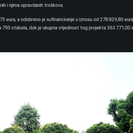
nih i njima opravdanih troškova.
,75 eura, a odobreno je sufinanciranje u iznosu od 278.829,80 eu
 795 stabala, dok je ukupna vrijednost tog projekta 363.771,00 