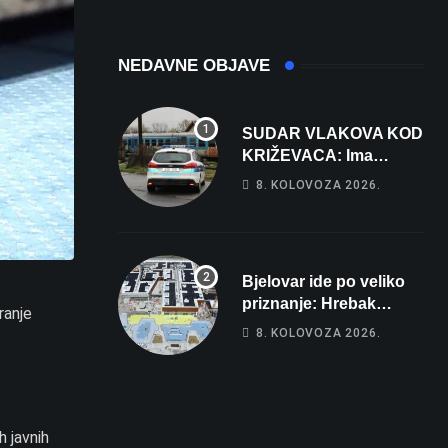
NEDAVNE OBJAVE
SUDAR VLAKOVA KOD
KRIŽEVACA: Ima
ozlijeđenih, jedna
8. KOLOVOZA 2026.
osoba odvezena
helikopterom
Bjelovar ide po veliko
priznanje: Hrebak
ranje
danas u Parizu
8. KOLOVOZA 2026.
predstavlja Wellovar za
domaćina Europskog
prvenstva
h javnih