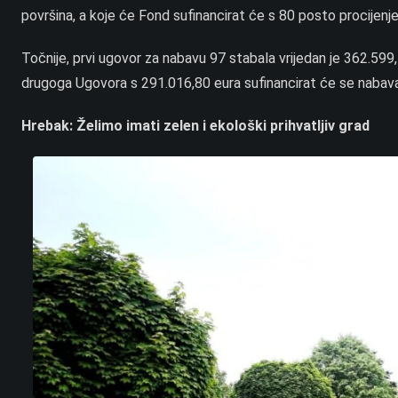
površina, a koje će Fond sufinancirat će s 80 posto procijenje
Točnije, prvi ugovor za nabavu 97 stabala vrijedan je 362.599
drugoga Ugovora s 291.016,80 eura sufinancirat će se nabava
Hrebak: Želimo imati zelen i ekološki prihvatljiv grad