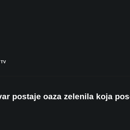
 TV
var postaje oaza zelenila koja po