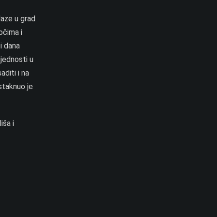
laze u grad
očima i
i dana
ijednosti u
diti i na
staknuo je
iša i