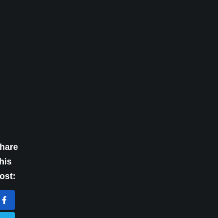
hare
his
ost: