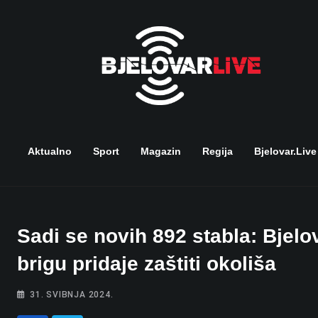
Skip
to
content
Aktualno
Sport
Magazin
Regija
Bjelovar.live
Sadi se novih 892 stabla: Bjelo
brigu pridaje zaštiti okoliša
31. SVIBNJA 2024.