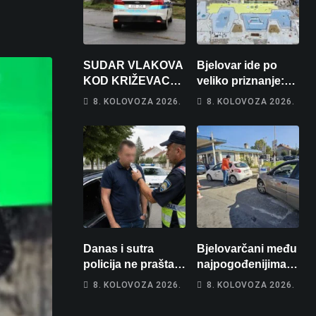
SUDAR VLAKOVA
Bjelovar ide po
KOD KRIŽEVACA:
veliko priznanje:
Ima ozlijeđenih,
Hrebak danas u
8. KOLOVOZA 2026.
8. KOLOVOZA 2026.
jedna osoba
Parizu predstavlja
odvezena
Wellovar za
helikopterom
domaćina
Europskog
prvenstva
Danas i sutra
Bjelovarčani među
policija ne prašta:
najpogođenijima:
Na cestama su
Gorivo im pojede
8. KOLOVOZA 2026.
8. KOLOVOZA 2026.
posebno na meti
gotovo 6 posto
ovi prekršaji
plaće