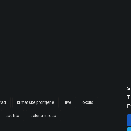
S
T
rad
klimatske promjene
live
okoliš
P
zaštita
zelena mreža