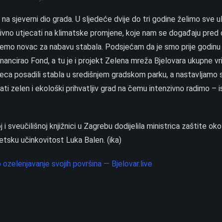
e na sjeverni dio grada. U sljedeće dvije do tri godine želimo sve u
itivno utjecati na klimatske promjene, koje nam se događaju pred 
bijemo novac za nabavu stabala. Podsjećam da je smo prije godinu 
inancirao Fond, a tu je i projekt Zelena mreža Bjelovara ukupne vr
eca posadili stabla u središnjem gradskom parku, a nastavljamo sa
ti zelen i ekološki prihvatljiv grad na čemu intenzivno radimo – i
sveučilišnoj knjižnici u Zagrebu dodijelila ministrica zaštite okol
getsku učinkovitost Luka Balen. (ika)
ozelenjavanje svojih površina — Bjelovar.live