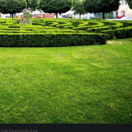
: Ivan Karačony/BJLive