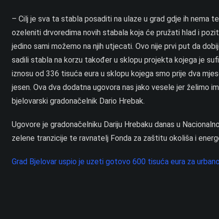
– Cilj je sva ta stabla posaditi na ulaze u grad gdje ih nema t
ozeleniti drvoredima novih stabala koja će pružati hlad i poz
jedino sami možemo na njih utjecati. Ovo nije prvi put da do
sadili stabla na korzu također u sklopu projekta kojega je suf
iznosu od 336 tisuća eura u sklopu kojega smo prije dva mjes
jesen. Ova dva dodatna ugovora nas jako vesele jer želimo ima
bjelovarski gradonačelnik Dario Hrebak.
Ugovore je gradonačelniku Dariju Hrebaku danas u Nacionalnoj i 
zelene tranzicije te ravnatelj Fonda za zaštitu okoliša i ener
Grad Bjelovar uspio je uzeti gotovo 600 tisuća eura za urbano 