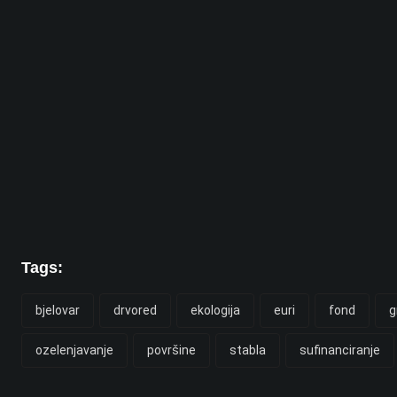
Tags:
bjelovar
drvored
ekologija
euri
fond
g
ozelenjavanje
površine
stabla
sufinanciranje