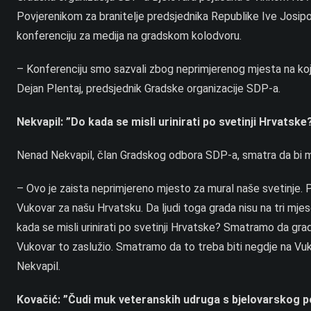
Povjerenikom za branitelje predsjednika Republike Ive Josipov
konferenciju za medija na gradskom kolodvoru.
– Konferenciju smo sazvali zbog neprimjerenog mjesta na koje
Dejan Plentaj, predsjednik Gradske organizacije SDP-a.
Nekvapil: ”Do kada se misli urinirati po svetinji Hrvatske
Nenad Nekvapil, član Gradskog odbora SDP-a, smatra da bi mura
– Ovo je zaista neprimjereno mjesto za mural naše svetinje. P
Vukovar za našu Hrvatsku. Da ljudi toga grada nisu na tri mjes
kada se misli urinirati po svetinji Hrvatske? Smatramo da grad
Vukovar to zaslužio. Smatramo da to treba biti negdje na Vuk
Nekvapil.
Kovačić: ”Čudi muk veteranskih udruga s bjelovarskog p