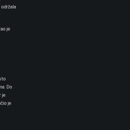
e održala
ao je
sto
ama. Do
 je
čio je