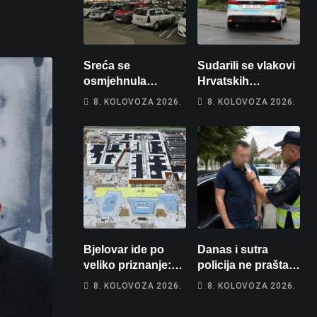
Sreća se
Sudarili se vlakovi
osmjehnula
Hrvatskih
Bjelovarčaninu:
željeznica. Šestero
8. KOLOVOZA 2026.
8. KOLOVOZA 2026.
Uplatio samo 4
osoba teško
eura, a osvojio
ozlijeđeno, mlađa
više od 80 tisuća
žena na
eura
intenzivnoj
Bjelovar ide po
Danas i sutra
veliko priznanje:
policija ne prašta:
Hrebak danas u
Na cestama su
8. KOLOVOZA 2026.
8. KOLOVOZA 2026.
Parizu predstavlja
posebno na meti
Wellovar za
ovi prekršaji