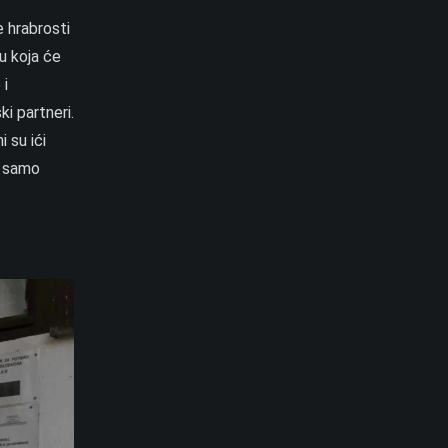
e hrabrosti
ju koja će
 i
i partneri.
 su ići
o samo