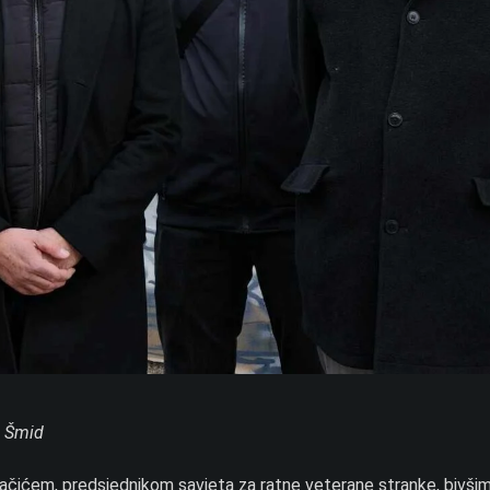
o Šmid
ačićem, predsjednikom savjeta za ratne veterane stranke, bivši