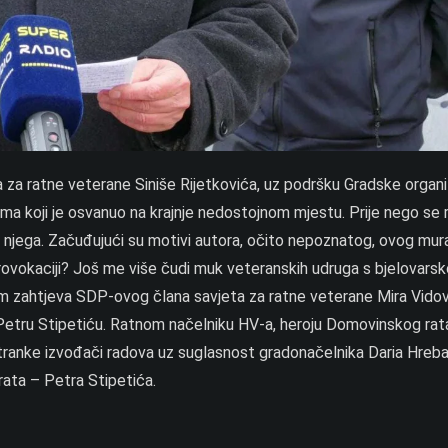
ta za ratne veterane Siniše Rijetkovića, uz podršku Gradske organi
ma koji je osvanuo na krajnje nedostojnom mjestu. Prije nego se 
o njega. Začuđujući su motivi autora, očito nepoznatog, ovog mural
provokaciji? Još me više čudi muk veteranskih udruga s bjelovars
ikom zahtjeva SDP-ovog člana savjeta za ratne veterane Mira Vido
etru Stipetiću. Ratnom načelniku HV-a, heroju Domovinskog rata
tranke izvođači radova uz suglasnost gradonačelnika Daria Hreba
ata – Petra Stipetića.