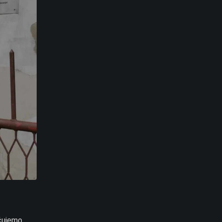
učujemo