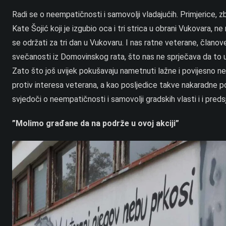
Radi se o neempatičnosti i samovolji vladajućih. Primjerice, 
Kate Šojić koji je izgubio oca i tri strica u obrani Vukovara, 
se održati za tri dan u Vukovaru. I nas ratne veterane, član
svečanosti iz Domovinskog rata, što nas ne sprječava da to ura
Zato što još uvijek pokušavaju nametnuti lažne i povijesno ne
protiv interesa veterana, a kao posljedice takve nakaradne po
svjedoči o neempatičnosti i samovolji gradskih vlasti i i preds
”Molimo građane da na podrže u ovoj akciji”