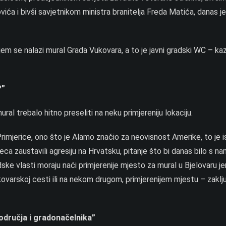
ića i bivši savjetnikom ministra branitelja Freda Matića, danas j
m se nalazi mural Grada Vukovara, a to je javni gradski WC – kaz
?”
l trebalo hitno preseliti na neku primjereniju lokaciju.
rimjerice, ono što je Alamo značio za neovisnost Amerike, to je i
eca zaustavili agresiju na Hrvatsku, pitanje što bi danas bilo s n
ske vlasti moraju naći primjerenije mjesto za mural u Bjelovaru jer
ovarskoj cesti ili na nekom drugom, primjerenijem mjestu – zaklju
odručja i gradonačelnika”