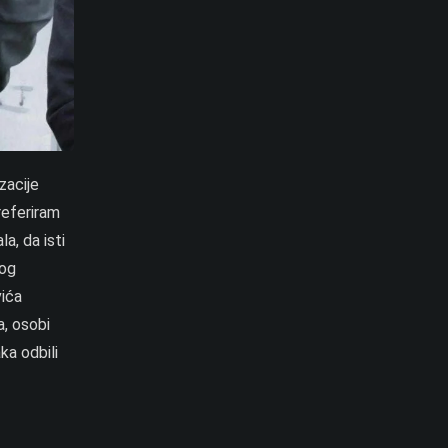
zacije
referiram
a, da isti
kog
vića
, osobi
ka odbili