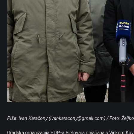
Piše: Ivan Karačony (ivankaracony@gmail.com) / Foto: Željk
Gradska organizacija SDP-a Bjelovara pojačana s Vinkom Kov