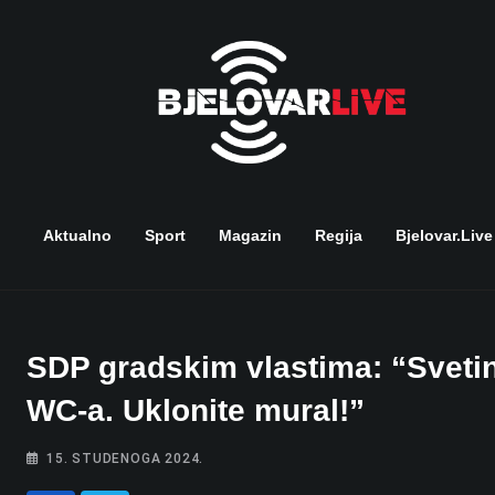
Skip
to
content
Aktualno
Sport
Magazin
Regija
Bjelovar.live
SDP gradskim vlastima: “Svetin
WC-a. Uklonite mural!”
15. STUDENOGA 2024.