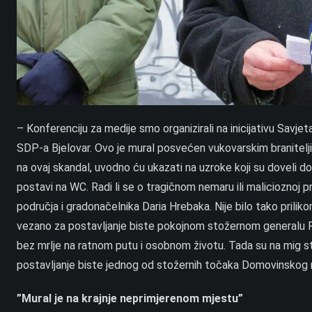
– Konferenciju za medije smo organizirali na inicijativu Savje
SDP-a Bjelovar. Ovo je mural posvećen vukovarskim branitelji
na ovaj skandal, uvodno ću ukazati na uzroke koji su doveli d
postavi na WC. Radi li se o tragičnom nemaru ili malicioznoj 
područja i gradonačelnika Daria Hrebaka. Nije bilo tako pril
vezano za postavljanje biste pokojnom stožernom generalu P
bez mrlje na ratnom putu i osobnom životu. Tada su na mig s
postavljanje biste jednog od stožernih točaka Domovinskog r
”Mural je na krajnje neprimjerenom mjestu”