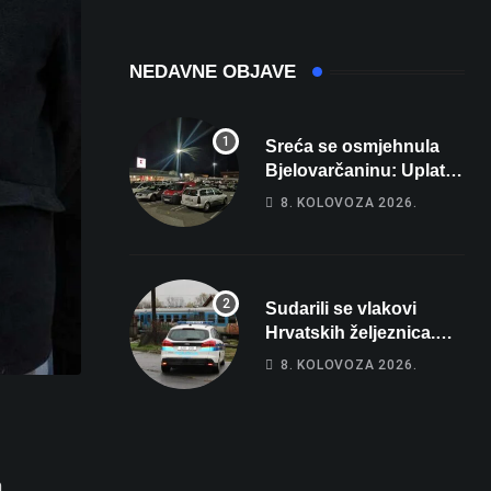
domaćina
Europskog
prvenstva
NEDAVNE OBJAVE
Sreća se osmjehnula
Bjelovarčaninu: Uplatio
samo 4 eura, a osvojio
8. KOLOVOZA 2026.
više od 80 tisuća eura
Sudarili se vlakovi
Hrvatskih željeznica.
Šestero osoba teško
8. KOLOVOZA 2026.
ozlijeđeno, mlađa žena
na intenzivnoj
m