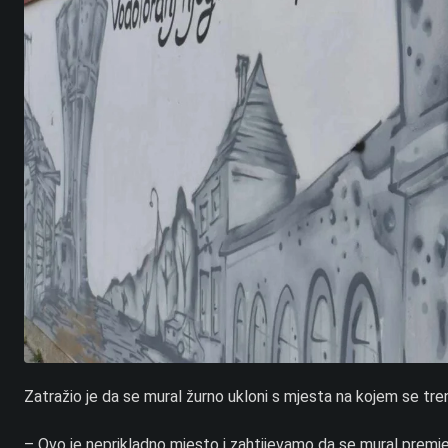
Zatražio je da se mural žurno ukloni s mjesta na kojem se tre
– Ovo je neprikladno mjesto i zahtijevamo da se mural premje