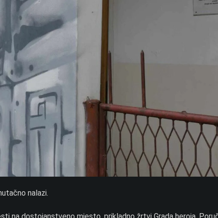
nutačno nalazi.
sti na dostojanstveno mjesto, prikladno žrtvi Grada heroja. Por