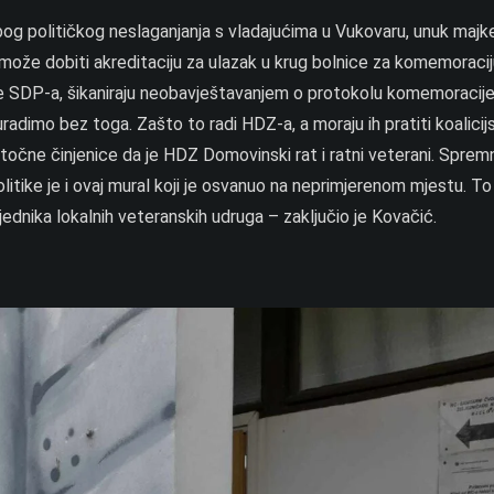
zbog političkog neslaganjanja s vladajućima u Vukovaru, unuk majk
ne može dobiti akreditaciju za ulazak u krug bolnice za komemoraci
ove SDP-a, šikaniraju neobavještavanjem o protokolu komemoracije
dimo bez toga. Zašto to radi HDZ-a, a moraju ih pratiti koalicijsk
točne činjenice da je HDZ Domovinski rat i ratni veterani. Spremni
litike je i ovaj mural koji je osvanuo na neprimjerenom mjestu. T
jednika lokalnih veteranskih udruga – zaključio je Kovačić.