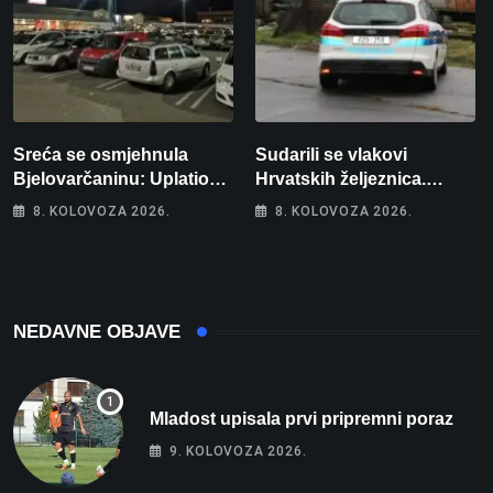
Sreća se osmjehnula
Sudarili se vlakovi
Bjelovarčaninu: Uplatio
Hrvatskih željeznica.
samo 4 eura, a osvojio
Šestero osoba teško
8. KOLOVOZA 2026.
8. KOLOVOZA 2026.
više od 80 tisuća eura
ozlijeđeno, mlađa žena na
intenzivnoj
NEDAVNE OBJAVE
Mladost upisala prvi pripremni poraz
9. KOLOVOZA 2026.