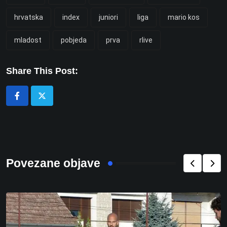
hrvatska
index
juniori
liga
mario kos
mladost
pobjeda
prva
rlive
Share This Post:
Povezane objave