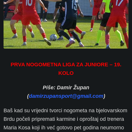
PRVA NOGOMETNA LIGA ZA JUNIORE – 19.
KOLO
Piše: Damir Župan
(
damirzupansport@gmail.com
)
Baš kad su vrijedni tvorci nogometa na bjelovarskom
Brdu počeli pripremati karmine i oproštaj od trenera
Maria Kosa koji ih već gotovo pet godina neumorno