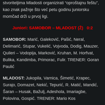
stvoriteljima Mladosti organizirati “oproštajnu feštu”,
kao znak pažnje što već petu godinu juniorsku
momčad drži u prvoj ligi.
Juniori: SAMOBOR – MLADOST (Ž) 0:2
SAMOBOR:
Marić, Galeković, Pašić, Neral,
Delimarić, Stupar, Vukelić, Vojvoda, Dodig, Mauzer,
Quileri – Vodopija, Marković, Kruhan, M. Horfvat,
Bulika, Kandimba, Primorac, Fulir. TRENER: Goran
Paulić
MLADOST:
Jukopila, Varnica, Šimetić, Krapec,
Surajo, Domazet, Nekić, Tepurić, R. Matić, Mandić,
Šaran – Husak, Bažulj, Adeshola, Imariagbe,
Polovina, Gospić. TRENER: Mario Kos