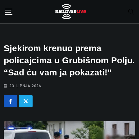
Skip
to
content
Sjekirom krenuo prema
policajcima u Grubišnom Polju.
“Sad ću vam ja pokazati!”
23. LIPNJA 2026.