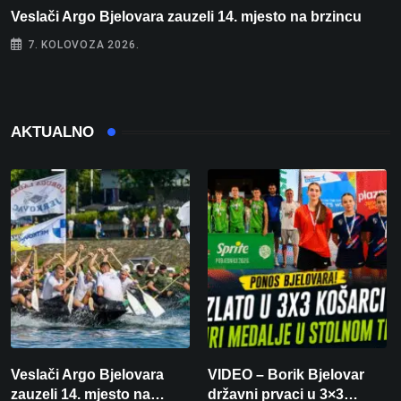
Veslači Argo Bjelovara zauzeli 14. mjesto na brzincu
V
7. KOLOVOZA 2026.
AKTUALNO
Veslači Argo Bjelovara
VIDEO – Borik Bjelovar
zauzeli 14. mjesto na
državni prvaci u 3×3