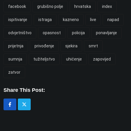
facebook
grubišno polje
hrvatska
index
ispitivanje
istraga
kazneno
live
napad
odvjetništvo
opasnost
policija
ponavljanje
prijetnja
privođenje
sjekira
smrt
sumnja
tužiteljstvo
uhićenje
zapovijed
zatvor
Share This Post: