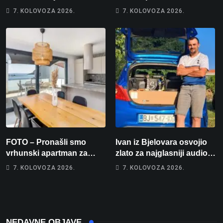
brzincu
košarci, Klara Končar je
7. KOLOVOZA 2026.
7. KOLOVOZA 2026.
prvakinja Hrvatske u
stolnom tenisu!
FOTO – Pronašli smo
Ivan iz Bjelovara osvojio
vrhunski apartman za
zlato za najglasniji audio
odmor: Pogled na more, tri
sustav i srušio osobni
7. KOLOVOZA 2026.
7. KOLOVOZA 2026.
spavaće sobe i terasa koja
rekord od čak 145,9 dB!
osvaja
NEDAVNE OBJAVE