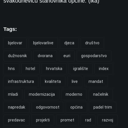
svakodnevicu stanovnika općine. (ika)
Tags:
bjelovar
bjelovarlive
djeca
društvo
dužnosnik
dvorana
euri
gospodarstvo
hns
hotel
hrvatska
igralište
index
infrastruktura
kvaliteta
live
mandat
mladi
modernizacija
moderno
načelnik
napredak
odgovornost
općina
padel trim
predavac
projekti
promet
rad
razvoj