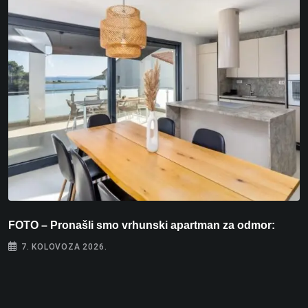
FOTO – Pronašli smo vrhunski apartman za odmor:
I
7. KOLOVOZA 2026.