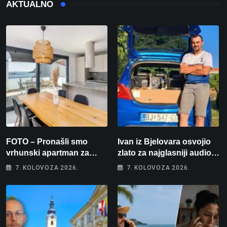
AKTUALNO
FOTO – Pronašli smo
Ivan iz Bjelovara osvojio
vrhunski apartman za
zlato za najglasniji audio
odmor: Pogled na more, tri
sustav i srušio osobni
7. KOLOVOZA 2026.
7. KOLOVOZA 2026.
spavaće sobe i terasa koja
rekord od čak 145,9 dB!
osvaja