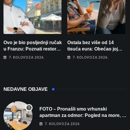
Ovo je bio posljednji ručak
Ostala bez više od 14
u Franzu: Poznati restoran
tisuća eura: Obećao joj
otišao u povijest, a
auto za tjedan dana, a
7. KOLOVOZA 2026.
7. KOLOVOZA 2026.
Michelinov chef sprema
zatim izmišljao opravdanja
veliko iznenađenje za
Bjelovar
NEDAVNE OBJAVE
FOTO – Pronašli smo vrhunski
apartman za odmor: Pogled na more, tri
spavaće sobe i terasa koja osvaja
7. KOLOVOZA 2026.