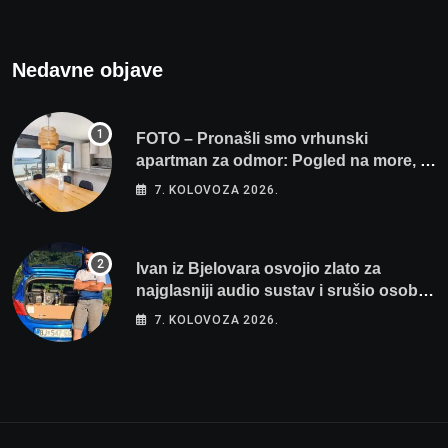
Nedavne objave
FOTO – Pronašli smo vrhunski
apartman za odmor: Pogled na more, tri
spavaće sobe i terasa koja osvaja
7. KOLOVOZA 2026.
Ivan iz Bjelovara osvojio zlato za
najglasniji audio sustav i srušio osobni
rekord od čak 145,9 dB!
7. KOLOVOZA 2026.