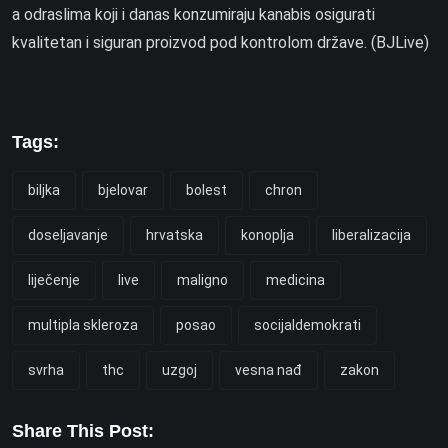
a odraslima koji i danas konzumiraju kanabis osigurati
kvalitetan i siguran proizvod pod kontrolom države. (BJLive)
Tags:
biljka
bjelovar
bolest
chron
doseljavanje
hrvatska
konoplja
liberalizacija
liječenje
live
maligno
medicina
multipla skleroza
posao
socijaldemokrati
svrha
thc
uzgoj
vesna nađ
zakon
Share This Post: