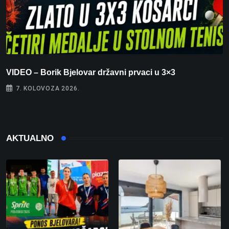
VIDEO – Borik Bjelovar državni prvaci u 3×3
F
7. KOLOVOZA 2026.
AKTUALNO