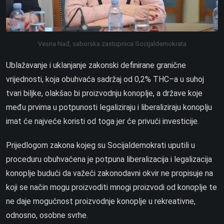
Vesna Nađ, saborska zastupnica Socijaldemokrata
Ublažavanje i uklanjanje zakonski definirane granične
vrijednosti, koja obuhvaća sadržaj od 0,2% THC–a u suhoj
tvari biljke, olakšao bi proizvodnju konoplje, a države koje
među prvima u potpunosti legaliziraju i liberaliziraju konoplju
imat će najveće koristi od toga jer će privući investicije.
Prijedlogom zakona kojeg su Socijaldemokrati uputili u
proceduru obuhvaćena je potpuna liberalizacija i legalizacija
konoplje budući da važeći zakonodavni okvir ne propisuje na
koji se način mogu proizvoditi mnogi proizvodi od konoplje te
ne daje mogućnost proizvodnje konoplje u rekreativne,
odnosno, osobne svrhe.