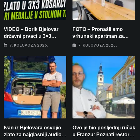
VIDEO – Borik Bjelovar
FOTO – Pronašli smo
državni prvaci u 3×3
vrhunski apartman za
košarci, Klara Končar je
odmor: Pogled na more, tri
7. KOLOVOZA 2026.
7. KOLOVOZA 2026.
prvakinja Hrvatske u
spavaće sobe i terasa koja
stolnom tenisu!
osvaja
Ivan iz Bjelovara osvojio
Ovo je bio posljednji ručak
zlato za najglasniji audio
u Franzu: Poznati restoran