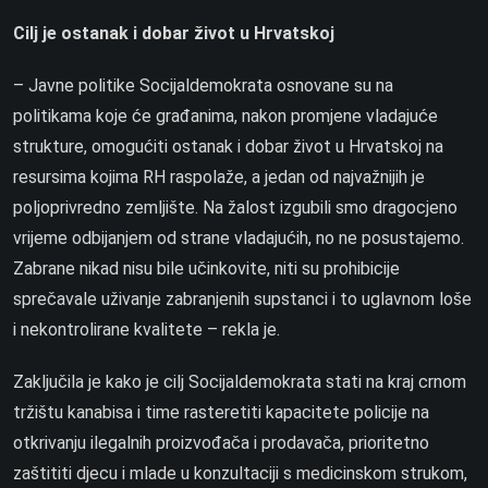
Cilj je ostanak i dobar život u Hrvatskoj
– Javne politike Socijaldemokrata osnovane su na
politikama koje će građanima,
nakon promjene vladajuće
strukture, omogućiti ostanak i dobar život u Hrvatskoj na
resursima kojima RH raspolaže, a jedan od najvažnijih je
poljoprivredno zemljište. Na žalost izgubili smo dragocjeno
vrijeme odbijanjem od strane vladajućih, no ne posustajemo.
Zabrane nikad nisu bile učinkovite, niti su prohibicije
sprečavale uživanje zabranjenih supstanci i to uglavnom loše
i nekontrolirane kvalitete – rekla je.
Zaključila je kako je cilj Socijaldemokrata stati na kraj crnom
tržištu kanabisa i time rasteretiti kapacitete policije na
otkrivanju ilegalnih proizvođača i prodavača, prioritetno
zaštititi djecu i mlade u konzultaciji s medicinskom strukom,