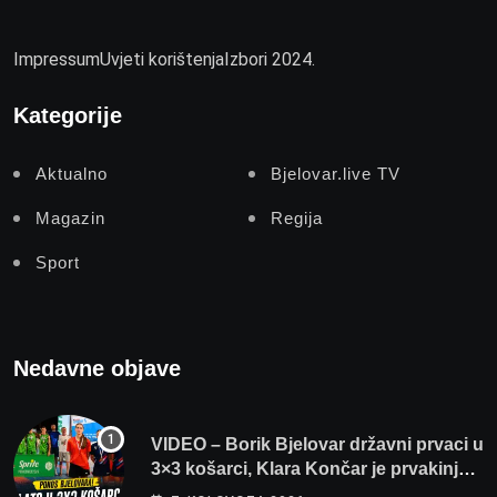
Impressum
Uvjeti korištenja
Izbori 2024.
Kategorije
Aktualno
Bjelovar.live TV
Magazin
Regija
Sport
Nedavne objave
VIDEO – Borik Bjelovar državni prvaci u
3×3 košarci, Klara Končar je prvakinja
Hrvatske u stolnom tenisu!