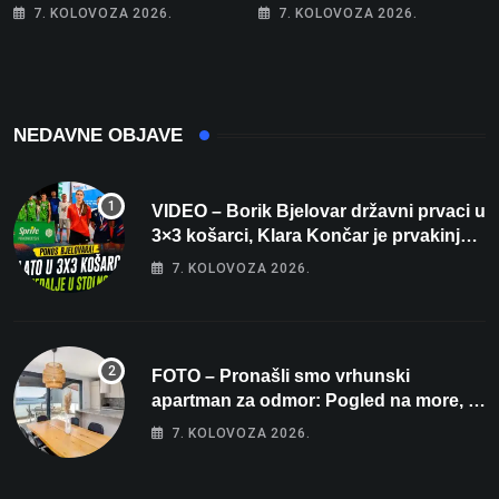
sustav i srušio osobni
otišao u povijest, a
7. KOLOVOZA 2026.
7. KOLOVOZA 2026.
rekord od čak 145,9 dB!
Michelinov chef sprema
veliko iznenađenje za
Bjelovar
NEDAVNE OBJAVE
VIDEO – Borik Bjelovar državni prvaci u
3×3 košarci, Klara Končar je prvakinja
Hrvatske u stolnom tenisu!
7. KOLOVOZA 2026.
FOTO – Pronašli smo vrhunski
apartman za odmor: Pogled na more, tri
spavaće sobe i terasa koja osvaja
7. KOLOVOZA 2026.