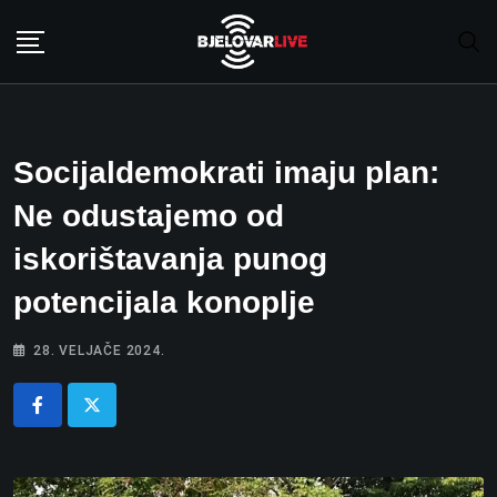
Skip
to
content
Socijaldemokrati imaju plan:
Ne odustajemo od
iskorištavanja punog
potencijala konoplje
28. VELJAČE 2024.