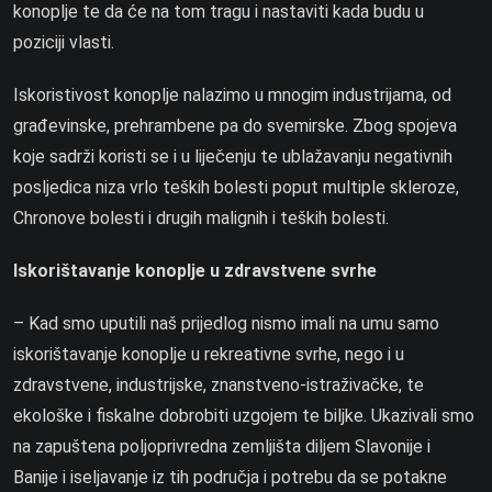
konoplje te da će na tom tragu i nastaviti kada budu u
poziciji vlasti.
Iskoristivost konoplje nalazimo u mnogim industrijama, od
građevinske,
prehrambene pa do svemirske. Zbog spojeva
koje sadrži koristi se i u liječenju te ublažavanju negativnih
posljedica niza vrlo teških bolesti poput multiple skleroze,
Chronove bolesti i drugih malignih i teških bolesti.
Iskorištavanje konoplje u zdravstvene svrhe
– Kad smo uputili naš prijedlog nismo imali na umu samo
iskorištavanje konoplje u rekreativne svrhe, nego i u
zdravstvene, industrijske, znanstveno-istraživačke, te
ekološke i fiskalne dobrobiti uzgojem te biljke. Ukazivali smo
na zapuštena poljoprivredna zemljišta diljem Slavonije i
Banije i iseljavanje iz tih područja i potrebu da se potakne