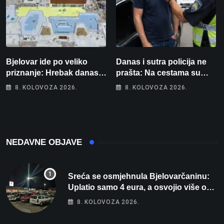
Bjelovar ide po veliko
Danas i sutra policija ne
priznanje: Hrebak danas u
prašta: Na cestama su
Parizu predstavlja
posebno na meti ovi
8. KOLOVOZA 2026.
8. KOLOVOZA 2026.
Wellovar za domaćina
prekršaji
Europskog prvenstva
NEDAVNE OBJAVE
Sreća se osmjehnula Bjelovarčaninu:
Uplatio samo 4 eura, a osvojio više od
80 tisuća eura
8. KOLOVOZA 2026.