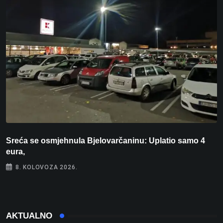
Sreća se osmjehnula Bjelovarčaninu: Uplatio samo 4
S
eura,
t
8. KOLOVOZA 2026.
AKTUALNO