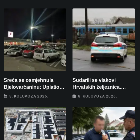
Sreća se osmjehnula
Sudarili se vlakovi
Bjelovarčaninu: Uplatio
Hrvatskih željeznica.
samo 4 eura, a osvojio
Šestero osoba teško
8. KOLOVOZA 2026.
8. KOLOVOZA 2026.
više od 80 tisuća eura
ozlijeđeno, mlađa žena na
intenzivnoj