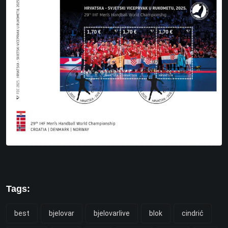
Tags:
best
bjelovar
bjelovarlive
blok
cindrić