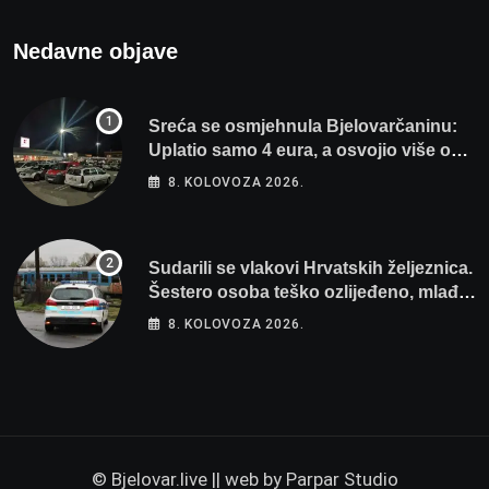
Nedavne objave
Sreća se osmjehnula Bjelovarčaninu:
Uplatio samo 4 eura, a osvojio više od
80 tisuća eura
8. KOLOVOZA 2026.
Sudarili se vlakovi Hrvatskih željeznica.
Šestero osoba teško ozlijeđeno, mlađa
žena na intenzivnoj
8. KOLOVOZA 2026.
© Bjelovar.live || web by
Parpar Studio