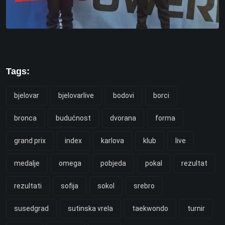
Tags:
bjelovar
bjelovarlive
bodovi
borci
bronca
budućnost
dvorana
forma
grand prix
index
karlova
klub
live
medalje
omega
pobjeda
pokal
rezultat
rezultati
sofija
sokol
srebro
susedgrad
sutinska vrela
taekwondo
turnir