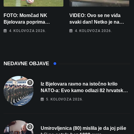
FOTO: Momčad NK
VIDEO: Ovo se ne viđa
Bjelovara poprima
svaki dan! Netko je na
jesenski izgled
auto stavio – ručno
4. KOLOVOZA 2026.
4. KOLOVOZA 2026.
nacrtanu registarsku
oznaku
NEDAVNE OBJAVE
Iz Bjelovara ravno na istočno krilo
NATO-a: Evo kamo odlazi 82 hrvatska
vojnika i 6 vojnikinja
5. KOLOVOZA 2026.
Umirovljenica (80) mislila je da joj piše