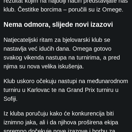
rezultat kojim na najbolji način predstavljate naš
klub. Čestitke borcima – poručili su iz Omege.
Nema odmora, slijede novi izazovi
Natjecateljski ritam za bjelovarski klub se
nastavlja već idućih dana. Omega gotovo
svakog vikenda nastupa na turnirima, a pred
njima su nova velika iskušenja.
Klub uskoro očekuju nastupi na međunarodnom
turniru u Karlovac te na Grand Prix turniru u
Sofiji.
Iz kluba poručuju kako će konkurencija biti
iznimno jaka, ali i da njihova proširena ekipa
spremno dočekuje nove izazove i borbu za