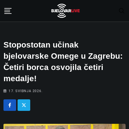
Skip
to
content
Stopostotan učinak
bjelovarske Omege u Zagrebu:
Četiri borca osvojila četiri
medalje!
17. SVIBNJA 2026.