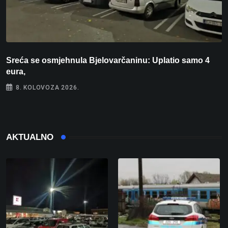
Sreća se osmjehnula Bjelovarčaninu: Uplatio samo 4
S
eura,
t
8. KOLOVOZA 2026.
AKTUALNO