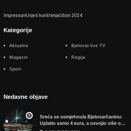
Impressum
Uvjeti korištenja
Izbori 2024.
Kategorije
Aktualno
Bjelovar.live TV
Magazin
Regija
Sport
Nedavne objave
Sreća se osmjehnula Bjelovarčaninu:
Uplatio samo 4 eura, a osvojio više od
80 tisuća eura