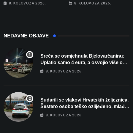
Parizu predstavlja
posebno na meti ovi
8. KOLOVOZA 2026.
8. KOLOVOZA 2026.
Wellovar za domaćina
prekršaji
Europskog prvenstva
NEDAVNE OBJAVE
Sreća se osmjehnula Bjelovarčaninu:
Uplatio samo 4 eura, a osvojio više od
80 tisuća eura
8. KOLOVOZA 2026.
Sudarili se vlakovi Hrvatskih željeznica.
Šestero osoba teško ozlijeđeno, mlađa
žena na intenzivnoj
8. KOLOVOZA 2026.