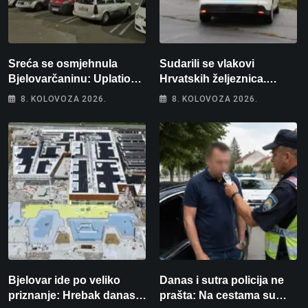
Sreća se osmjehnula
Sudarili se vlakovi
Bjelovarčaninu: Uplatio
Hrvatskih željeznica.
samo 4 eura, a osvojio
Šestero osoba teško
8. KOLOVOZA 2026.
8. KOLOVOZA 2026.
više od 80 tisuća eura
ozlijeđeno, mlađa žena na
intenzivnoj
Bjelovar ide po veliko
Danas i sutra policija ne
priznanje: Hrebak danas u
prašta: Na cestama su