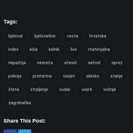
Tags:
bjelovar
bjelovarlive
cesta
hrvatska
index
kiša
kolnik
live
materijalna
nepažnja
nesreća
očevid
oečvid
oprez
policija
prometna
savjet
sklisko
stanje
šteta
strpljenje
sudar
uvjeti
vožnja
zagrebačka
Share This Post: