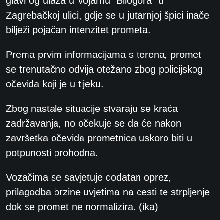
glavnog ulaza u Vojarnu ”Bilogora”
u
Zagrebačkoj ulici, g
dje se u jutarnjoj špici inače
bilježi pojačan intenzitet prometa.
Prema prvim informacijama s terena, promet
se trenutačno odvija otežano zbog policijskog
očevida koji je u tijeku.
Zbog nastale situacije stvaraju se kraća
zadržavanja, no očekuje se da će nakon
završetka očevida prometnica uskoro biti u
potpunosti prohodna.
Vozačima se savjetuje dodatan oprez,
prilagodba brzine uvjetima na cesti te strpljenje
dok se promet ne normalizira. (ika)