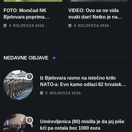
FOTO: Momčad NK
VIDEO: Ovo se ne viđa
Bjelovara poprima
svaki dan! Netko je na
jesenski izgled
auto stavio – ručno
4. KOLOVOZA 2026.
4. KOLOVOZA 2026.
nacrtanu registarsku
oznaku
NEDAVNE OBJAVE
Iz Bjelovara ravno na istočno krilo
NATO-a: Evo kamo odlazi 82 hrvatska
vojnika i 6 vojnikinja
5. KOLOVOZA 2026.
Umirovljenica (80) mislila je da joj piše
kći pa ostala bez 1000 eura