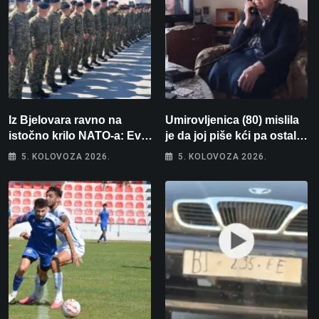
Iz Bjelovara ravno na
Umirovljenica (80) mislila
istočno krilo NATO-a: Evo
je da joj piše kći pa ostala
kamo odlazi 82 hrvatska
bez 1000 eura
5. KOLOVOZA 2026.
5. KOLOVOZA 2026.
vojnika i 6 vojnikinja