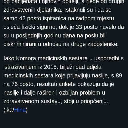
od pacijenata i njihovih obitelji, a rjeđe od drugih
zdravstvenih djelatnika. Istaknuli su i da se
samo 42 posto ispitanica na radnom mjestu
osjeća fizički sigurno, dok je 33 posto navelo da
su u posljednjih godinu dana na poslu bili
diskriminirani u odnosu na druge zaposlenike.
Iako Komora medicinskih sestara u usporedbi s
istraživanjem iz 2018. bilježi pad udjela
medicinskih sestara koje prijavljuju nasilje, s 89
na 76 posto, rezultati ankete pokazuju da je
nasilje i dalje raširen i ozbiljan problem u
zdravstvenom sustavu, stoji u priopćenju.
(ika/
Hina
)