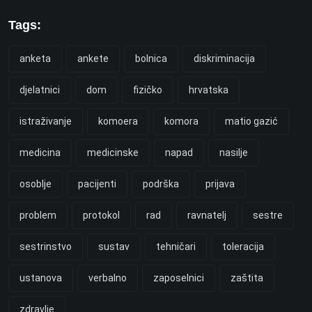
Tags:
anketa
ankete
bolnica
diskriminacija
djelatnici
dom
fizičko
hrvatska
istraživanje
komoera
komora
matio gazić
medicina
medicinske
napad
nasilje
osoblje
pacijenti
podrška
prijava
problem
protokol
rad
ravnatelj
sestre
sestrinstvo
sustav
tehničari
toleracija
ustanova
verbalno
zaposelnici
zaštita
zdravlje