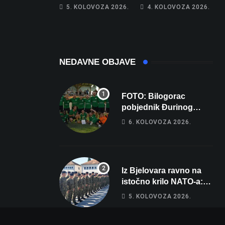
piše kći pa ostala
poprima jesenski
5. KOLOVOZA 2026.
4. KOLOVOZA 2026.
bez 1000 eura
izgled
NEDAVNE OBJAVE
FOTO: Bilogorac
pobjednik Đurinog
memorijala
6. KOLOVOZA 2026.
Iz Bjelovara ravno na
istočno krilo NATO-a:
Evo kamo odlazi 82
5. KOLOVOZA 2026.
hrvatska vojnika i 6
vojnikinja