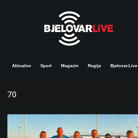
Skip
to
content
Aktualno
Sport
Magazin
Regija
Bjelovar.live
70