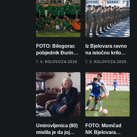
FOTO: Bilogorac
Iz Bjelovara ravno
pobjednik Đurinog
na istočno krilo
memorijala
NATO-a: Evo kamo
6. KOLOVOZA 2026.
5. KOLOVOZA 2026.
odlazi 82 hrvatska
vojnika i 6
vojnikinja
Umirovljenica (80)
FOTO: Momčad
mislila je da joj
NK Bjelovara