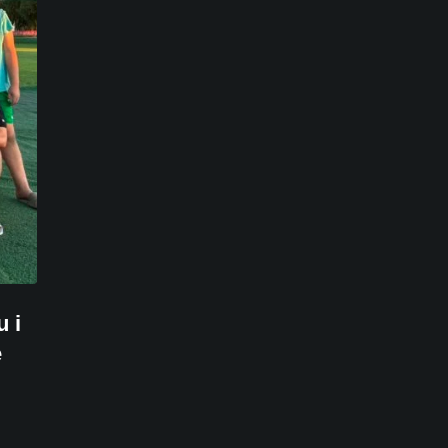
u i
e