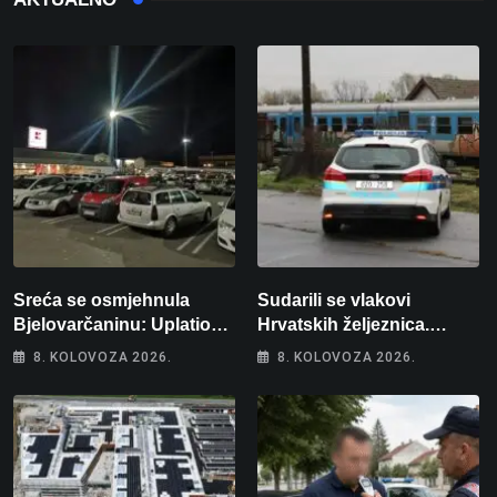
Sreća se osmjehnula
Sudarili se vlakovi
Bjelovarčaninu: Uplatio
Hrvatskih željeznica.
samo 4 eura, a osvojio
Šestero osoba teško
8. KOLOVOZA 2026.
8. KOLOVOZA 2026.
više od 80 tisuća eura
ozlijeđeno, mlađa žena na
intenzivnoj