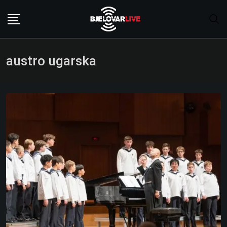
Skip
to
content
austro ugarska