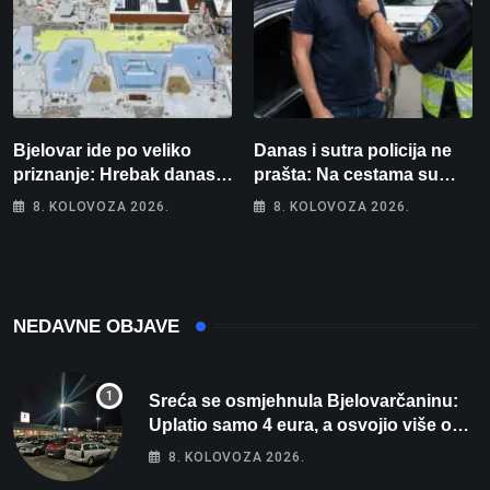
Bjelovar ide po veliko
Danas i sutra policija ne
priznanje: Hrebak danas u
prašta: Na cestama su
Parizu predstavlja
posebno na meti ovi
8. KOLOVOZA 2026.
8. KOLOVOZA 2026.
Wellovar za domaćina
prekršaji
Europskog prvenstva
NEDAVNE OBJAVE
Sreća se osmjehnula Bjelovarčaninu:
Uplatio samo 4 eura, a osvojio više od
80 tisuća eura
8. KOLOVOZA 2026.