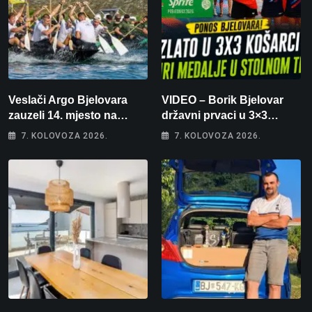
Veslači Argo Bjelovara
VIDEO – Borik Bjelovar
zauzeli 14. mjesto na
državni prvaci u 3×3
brzincu
košarci, Klara Končar je
7. KOLOVOZA 2026.
7. KOLOVOZA 2026.
prvakinja Hrvatske u
stolnom tenisu!