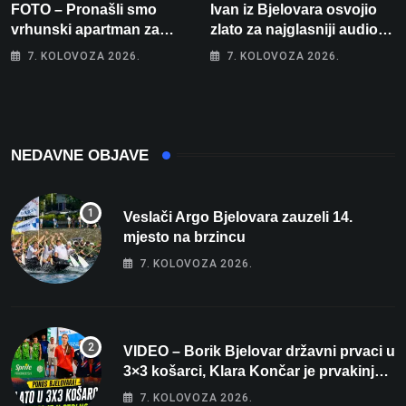
FOTO – Pronašli smo
Ivan iz Bjelovara osvojio
vrhunski apartman za
zlato za najglasniji audio
odmor: Pogled na more, tri
sustav i srušio osobni
7. KOLOVOZA 2026.
7. KOLOVOZA 2026.
spavaće sobe i terasa koja
rekord od čak 145,9 dB!
osvaja
NEDAVNE OBJAVE
Veslači Argo Bjelovara zauzeli 14.
mjesto na brzincu
7. KOLOVOZA 2026.
VIDEO – Borik Bjelovar državni prvaci u
3×3 košarci, Klara Končar je prvakinja
Hrvatske u stolnom tenisu!
7. KOLOVOZA 2026.