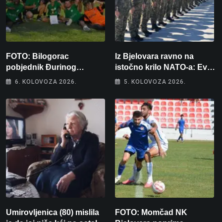
FOTO: Bilogorac
Iz Bjelovara ravno na
pobjednik Đurinog
istočno krilo NATO-a: Evo
memorijala
kamo odlazi 82 hrvatska
6. KOLOVOZA 2026.
5. KOLOVOZA 2026.
vojnika i 6 vojnikinja
Umirovljenica (80) mislila
FOTO: Momčad NK