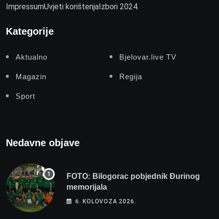
Impressum
Uvjeti korištenja
Izbori 2024.
Kategorije
Aktualno
Bjelovar.live TV
Magazin
Regija
Sport
Nedavne objave
FOTO: Bilogorac pobjednik Đurinog
memorijala
6. KOLOVOZA 2026.