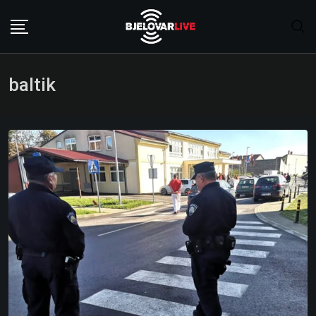
Skip
to
content
baltik