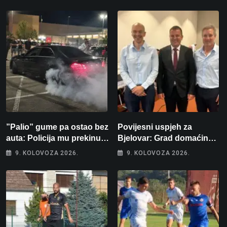
”Palio” gume pa ostao bez
Povijesni uspjeh za
auta: Policija mu prekinula
Bjelovar: Grad domaćin
”show” na parkingu u
Europskog juniorskog
9. KOLOVOZA 2026.
9. KOLOVOZA 2026.
Bjelovaru
prvenstva u plivanju 2027!