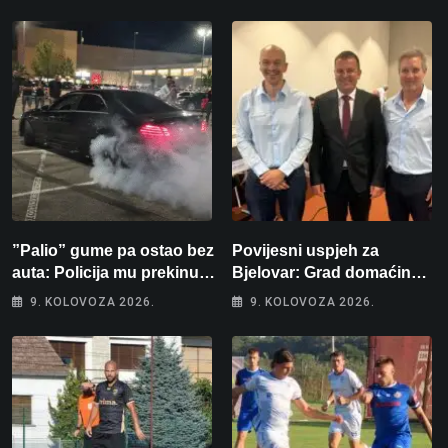
”Palio” gume pa ostao bez
Povijesni uspjeh za
auta: Policija mu prekinula
Bjelovar: Grad domaćin
”show” na parkingu u
Europskog juniorskog
9. KOLOVOZA 2026.
9. KOLOVOZA 2026.
Bjelovaru
prvenstva u plivanju 2027!