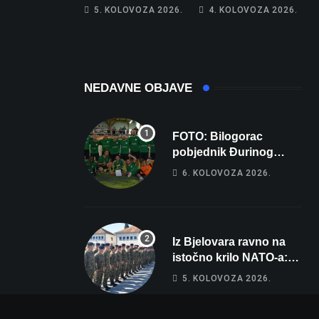
piše kći pa ostala
poprima jesenski
5. KOLOVOZA 2026.
4. KOLOVOZA 2026.
bez 1000 eura
izgled
NEDAVNE OBJAVE
FOTO: Bilogorac
pobjednik Đurinog
memorijala
6. KOLOVOZA 2026.
Iz Bjelovara ravno na
istočno krilo NATO-a:
Evo kamo odlazi 82
5. KOLOVOZA 2026.
hrvatska vojnika i 6
vojnikinja