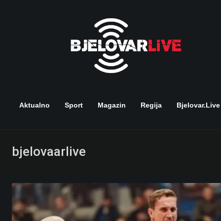
Skip
to
content
Aktualno
Sport
Magazin
Regija
Bjelovar.live
bjelovaarlive