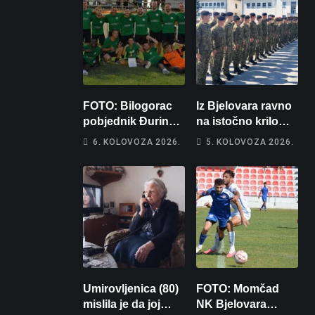
FOTO: Bilogorac
Iz Bjelovara ravno
pobjednik Đurinog
na istočno krilo
memorijala
NATO-a: Evo kamo
6. KOLOVOZA 2026.
5. KOLOVOZA 2026.
odlazi 82 hrvatska
vojnika i 6
vojnikinja
Umirovljenica (80)
FOTO: Momčad
mislila je da joj
NK Bjelovara