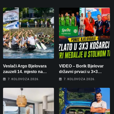
Veslači Argo Bjelovara
VIDEO – Borik Bjelovar
zauzeli 14. mjesto na
državni prvaci u 3×3
brzincu
košarci, Klara Končar je
7. KOLOVOZA 2026.
7. KOLOVOZA 2026.
prvakinja Hrvatske u
stolnom tenisu!