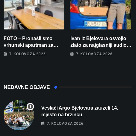
FOTO – Pronašli smo
Ivan iz Bjelovara osvojio
vrhunski apartman za
zlato za najglasniji audio
odmor: Pogled na more, tri
sustav i srušio osobni
7. KOLOVOZA 2026.
7. KOLOVOZA 2026.
spavaće sobe i terasa koja
rekord od čak 145,9 dB!
osvaja
NEDAVNE OBJAVE
Veslači Argo Bjelovara zauzeli 14.
mjesto na brzincu
7. KOLOVOZA 2026.