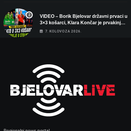
VIDEO – Borik Bjelovar državni prvaci u
3×3 košarci, Klara Končar je prvakinja
Hrvatske u stolnom tenisu!
7. KOLOVOZA 2026.
Regionalni news portal