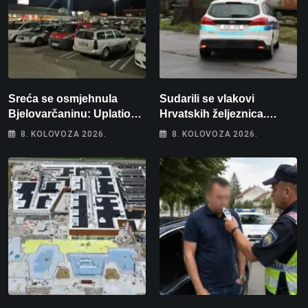
Sreća se osmjehnula
Sudarili se vlakovi
Bjelovarčaninu: Uplatio
Hrvatskih željeznica.
samo 4 eura, a osvojio
Šestero osoba teško
8. KOLOVOZA 2026.
8. KOLOVOZA 2026.
više od 80 tisuća eura
ozlijeđeno, mlađa žena na
intenzivnoj