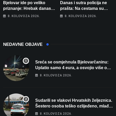
Bjelovar ide po veliko
Danas i sutra policija ne
priznanje: Hrebak danas u
prašta: Na cestama su
Parizu predstavlja
posebno na meti ovi
8. KOLOVOZA 2026.
8. KOLOVOZA 2026.
Wellovar za domaćina
prekršaji
Europskog prvenstva
NEDAVNE OBJAVE
Sreća se osmjehnula Bjelovarčaninu:
Uplatio samo 4 eura, a osvojio više od
80 tisuća eura
8. KOLOVOZA 2026.
Sudarili se vlakovi Hrvatskih željeznica.
Šestero osoba teško ozlijeđeno, mlađa
žena na intenzivnoj
8. KOLOVOZA 2026.