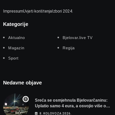
Impressum
Uvjeti korištenja
Izbori 2024.
Kategorije
Aktualno
Bjelovar.live TV
Magazin
Regija
Sport
Nedavne objave
Sreća se osmjehnula Bjelovarčaninu:
Uplatio samo 4 eura, a osvojio više od
80 tisuća eura
8. KOLOVOZA 2026.