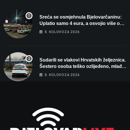
Sreća se osmjehnula Bjelovarčaninu:
Uplatio samo 4 eura, a osvojio više od
80 tisuća eura
8. KOLOVOZA 2026.
Sudarili se vlakovi Hrvatskih željeznica.
Šestero osoba teško ozlijeđeno, mlađa
žena na intenzivnoj
8. KOLOVOZA 2026.