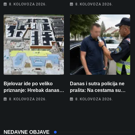
samo 4 eura, a osvojio
Šestero osoba teško
8. KOLOVOZA 2026.
8. KOLOVOZA 2026.
više od 80 tisuća eura
ozlijeđeno, mlađa žena na
intenzivnoj
Bjelovar ide po veliko
Danas i sutra policija ne
priznanje: Hrebak danas u
prašta: Na cestama su
Parizu predstavlja
posebno na meti ovi
8. KOLOVOZA 2026.
8. KOLOVOZA 2026.
Wellovar za domaćina
prekršaji
Europskog prvenstva
NEDAVNE OBJAVE