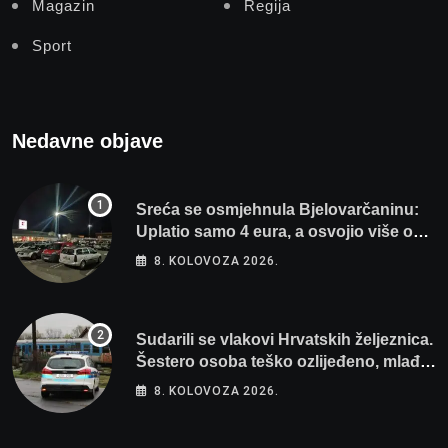
Magazin
Regija
Sport
Nedavne objave
Sreća se osmjehnula Bjelovarčaninu:
Uplatio samo 4 eura, a osvojio više od
80 tisuća eura
8. KOLOVOZA 2026.
Sudarili se vlakovi Hrvatskih željeznica.
Šestero osoba teško ozlijeđeno, mlađa
žena na intenzivnoj
8. KOLOVOZA 2026.