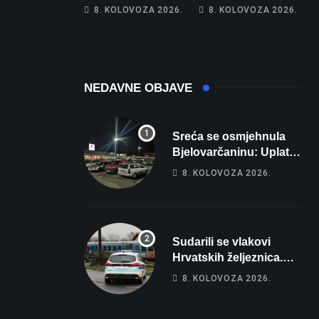
Hrebak danas u
Na cestama su
8. KOLOVOZA 2026.
8. KOLOVOZA 2026.
Parizu predstavlja
posebno na meti
Wellovar za
ovi prekršaji
domaćina
Europskog
prvenstva
NEDAVNE OBJAVE
Sreća se osmjehnula
Bjelovarčaninu: Uplatio
samo 4 eura, a osvojio
8. KOLOVOZA 2026.
više od 80 tisuća eura
Sudarili se vlakovi
Hrvatskih željeznica.
Šestero osoba teško
8. KOLOVOZA 2026.
ozlijeđeno, mlađa žena
na intenzivnoj