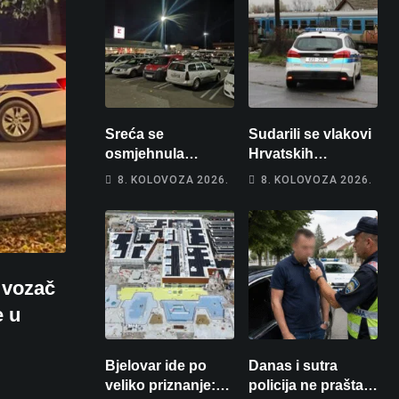
Sreća se
Sudarili se vlakovi
osmjehnula
Hrvatskih
Bjelovarčaninu:
željeznica. Šestero
8. KOLOVOZA 2026.
8. KOLOVOZA 2026.
Uplatio samo 4
osoba teško
eura, a osvojio
ozlijeđeno, mlađa
više od 80 tisuća
žena na
eura
intenzivnoj
 vozač
e u
Bjelovar ide po
Danas i sutra
veliko priznanje:
policija ne prašta: