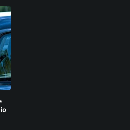
e
dio