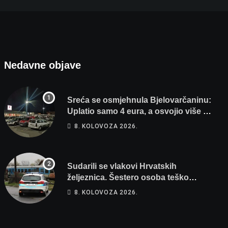
Nedavne objave
Sreća se osmjehnula Bjelovarčaninu:
Uplatio samo 4 eura, a osvojio više od
80 tisuća eura
8. KOLOVOZA 2026.
Sudarili se vlakovi Hrvatskih
željeznica. Šestero osoba teško
ozlijeđeno, mlađa žena na intenzivnoj
8. KOLOVOZA 2026.