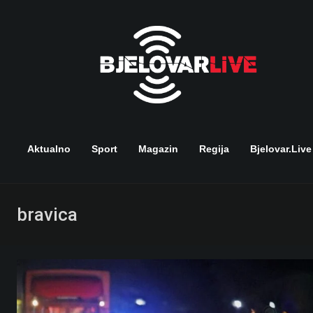
Skip
to
content
Aktualno
Sport
Magazin
Regija
Bjelovar.live
bravica