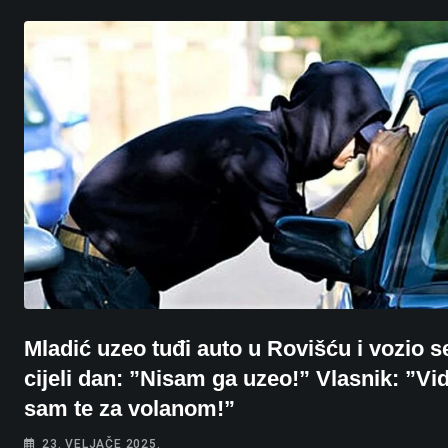
Mladić uzeo tuđi auto u Rovišću i vozio s
cijeli dan: ”Nisam ga uzeo!” Vlasnik: ”Vi
sam te za volanom!”
23. VELJAČE 2025.