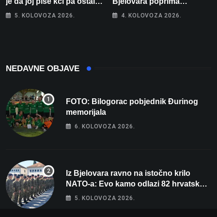
je da joj piše kći pa ostala
Bjelovara poprima
bez 1000 eura
jesenski izgled
5. KOLOVOZA 2026.
4. KOLOVOZA 2026.
NEDAVNE OBJAVE
FOTO: Bilogorac pobjednik Đurinog
memorijala
6. KOLOVOZA 2026.
Iz Bjelovara ravno na istočno krilo
NATO-a: Evo kamo odlazi 82 hrvatska
vojnika i 6 vojnikinja
5. KOLOVOZA 2026.