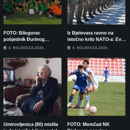
FOTO: Bilogorac
Iz Bjelovara ravno na
pobjednik Đurinog
istočno krilo NATO-a: Evo
memorijala
kamo odlazi 82 hrvatska
6. KOLOVOZA 2026.
5. KOLOVOZA 2026.
vojnika i 6 vojnikinja
Umirovljenica (80) mislila
FOTO: Momčad NK