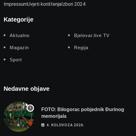
Impressum
Uvjeti korištenja
Izbori 2024.
Kategorije
Aktualno
Bjelovar.live TV
Magazin
Regija
Sport
Nedavne objave
FOTO: Bilogorac pobjednik Đurinog
memorijala
6. KOLOVOZA 2026.