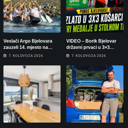
Veslači Argo Bjelovara
VIDEO – Borik Bjelovar
zauzeli 14. mjesto na
državni prvaci u 3×3
brzincu
košarci, Klara Končar je
7. KOLOVOZA 2026.
7. KOLOVOZA 2026.
prvakinja Hrvatske u
stolnom tenisu!