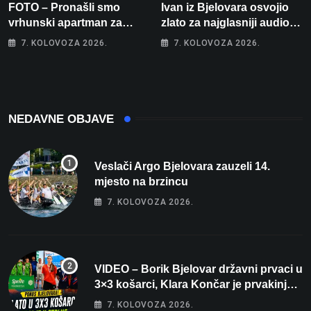
FOTO – Pronašli smo
Ivan iz Bjelovara osvojio
vrhunski apartman za
zlato za najglasniji audio
odmor: Pogled na more, tri
sustav i srušio osobni
7. KOLOVOZA 2026.
7. KOLOVOZA 2026.
spavaće sobe i terasa koja
rekord od čak 145,9 dB!
osvaja
NEDAVNE OBJAVE
Veslači Argo Bjelovara zauzeli 14.
mjesto na brzincu
7. KOLOVOZA 2026.
VIDEO – Borik Bjelovar državni prvaci u
3×3 košarci, Klara Končar je prvakinja
Hrvatske u stolnom tenisu!
7. KOLOVOZA 2026.