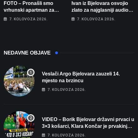
FOTO – Pronašli smo
Ivan iz Bjelovara osvojio
vrhunski apartman za
zlato za najglasniji audio
odmor: Pogled na more, tri
sustav i srušio osobni
7. KOLOVOZA 2026.
7. KOLOVOZA 2026.
spavaće sobe i terasa koja
rekord od čak 145,9 dB!
osvaja
NEDAVNE OBJAVE
Veslači Argo Bjelovara zauzeli 14.
mjesto na brzincu
7. KOLOVOZA 2026.
VIDEO – Borik Bjelovar državni prvaci u
3×3 košarci, Klara Končar je prvakinja
Hrvatske u stolnom tenisu!
7. KOLOVOZA 2026.