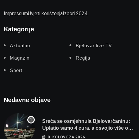
Impressum
Uvjeti korištenja
Izbori 2024.
Kategorije
Aktualno
Bjelovar.live TV
Magazin
Regija
Sport
Nedavne objave
Sreća se osmjehnula Bjelovarčaninu:
Uplatio samo 4 eura, a osvojio više od
80 tisuća eura
8. KOLOVOZA 2026.