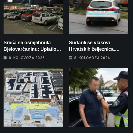
Sreća se osmjehnula
Sudarili se vlakovi
Bjelovarčaninu: Uplatio
Hrvatskih željeznica.
samo 4 eura, a osvojio
Šestero osoba teško
8. KOLOVOZA 2026.
8. KOLOVOZA 2026.
više od 80 tisuća eura
ozlijeđeno, mlađa žena na
intenzivnoj