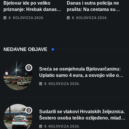
Bjelovar ide po veliko
Danas i sutra policija ne
priznanje: Hrebak danas u
prašta: Na cestama su
Parizu predstavlja
posebno na meti ovi
8. KOLOVOZA 2026.
8. KOLOVOZA 2026.
Wellovar za domaćina
prekršaji
Europskog prvenstva
NEDAVNE OBJAVE
Sreća se osmjehnula Bjelovarčaninu:
Uplatio samo 4 eura, a osvojio više od
80 tisuća eura
8. KOLOVOZA 2026.
Sudarili se vlakovi Hrvatskih željeznica.
Šestero osoba teško ozlijeđeno, mlađa
žena na intenzivnoj
8. KOLOVOZA 2026.