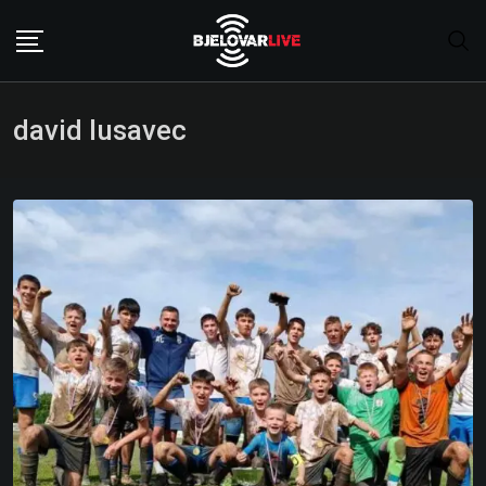
Skip
to
content
david lusavec