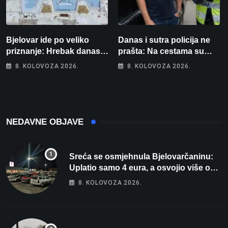
Bjelovar ide po veliko
Danas i sutra policija ne
priznanje: Hrebak danas u
prašta: Na cestama su
Parizu predstavlja
posebno na meti ovi
8. KOLOVOZA 2026.
8. KOLOVOZA 2026.
Wellovar za domaćina
prekršaji
Europskog prvenstva
NEDAVNE OBJAVE
Sreća se osmjehnula Bjelovarčaninu:
Uplatio samo 4 eura, a osvojio više od
80 tisuća eura
8. KOLOVOZA 2026.