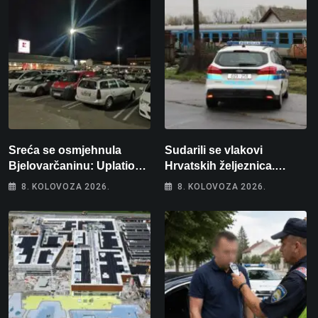
Sreća se osmjehnula
Sudarili se vlakovi
Bjelovarčaninu: Uplatio
Hrvatskih željeznica.
samo 4 eura, a osvojio
Šestero osoba teško
8. KOLOVOZA 2026.
8. KOLOVOZA 2026.
više od 80 tisuća eura
ozlijeđeno, mlađa žena na
intenzivnoj