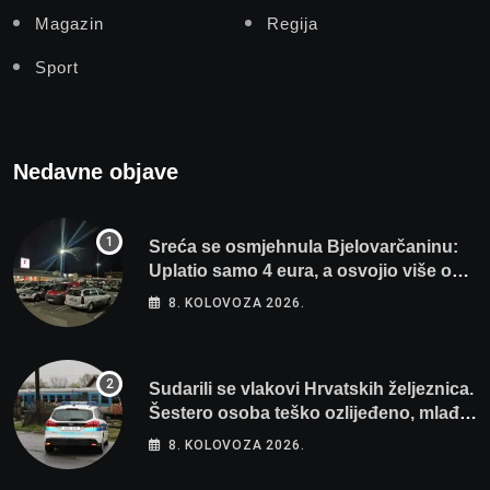
Magazin
Regija
Sport
Nedavne objave
Sreća se osmjehnula Bjelovarčaninu:
Uplatio samo 4 eura, a osvojio više od
80 tisuća eura
8. KOLOVOZA 2026.
Sudarili se vlakovi Hrvatskih željeznica.
Šestero osoba teško ozlijeđeno, mlađa
žena na intenzivnoj
8. KOLOVOZA 2026.