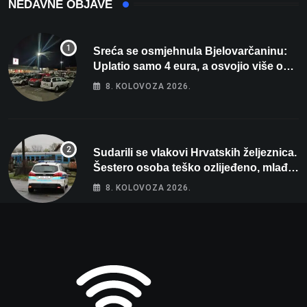
NEDAVNE OBJAVE
Sreća se osmjehnula Bjelovarčaninu:
Uplatio samo 4 eura, a osvojio više od
80 tisuća eura
8. KOLOVOZA 2026.
Sudarili se vlakovi Hrvatskih željeznica.
Šestero osoba teško ozlijeđeno, mlađa
žena na intenzivnoj
8. KOLOVOZA 2026.