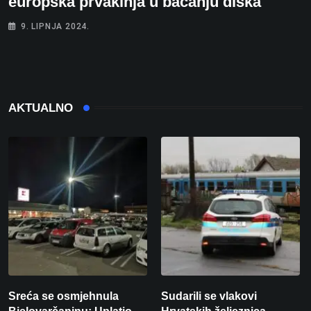
europska prvakinja u bacanju diska
9. LIPNJA 2024.
AKTUALNO
Sreća se osmjehnula
Sudarili se vlakovi