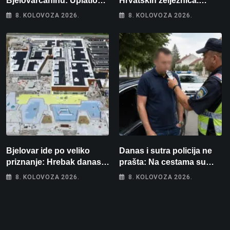
Bjelovarčaninu: Uplatio
Hrvatskih željeznica.
samo 4 eura, a osvojio
Šestero osoba teško
8. KOLOVOZA 2026.
8. KOLOVOZA 2026.
više od 80 tisuća eura
ozlijeđeno, mlađa žena na
intenzivnoj
Bjelovar ide po veliko
Danas i sutra policija ne
priznanje: Hrebak danas u
prašta: Na cestama su
Parizu predstavlja
posebno na meti ovi
8. KOLOVOZA 2026.
8. KOLOVOZA 2026.
Wellovar za domaćina
prekršaji
Europskog prvenstva