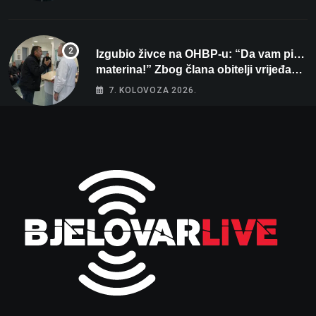
Izgubio živce na OHBP-u: “Da vam pi…
materina!” Zbog člana obitelji vrijeđao i
vikao na djelatnike
7. KOLOVOZA 2026.