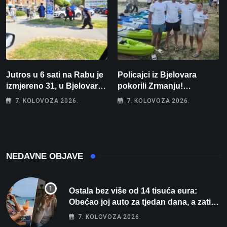
Jutros u 6 sati na Rabu je
Policajci iz Bjelovara
izmjereno 31, u Bjelovaru
pokorili Zrmanju!
malo više od 25. Stiže nam
Magdalena i Tomislav
7. KOLOVOZA 2026.
7. KOLOVOZA 2026.
promjena vremena
osvojili zlato na
zahtjevnom Kajak kupu
POSKOK 3
NEDAVNE OBJAVE
Ostala bez više od 14 tisuća eura:
Obećao joj auto za tjedan dana, a zatim
izmišljao opravdanja
7. KOLOVOZA 2026.