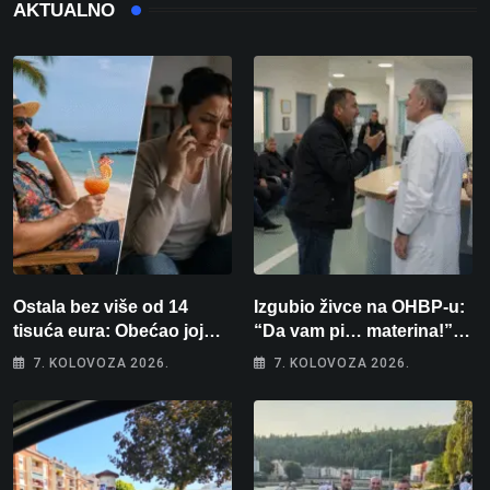
AKTUALNO
Ostala bez više od 14
Izgubio živce na OHBP-u:
tisuća eura: Obećao joj
“Da vam pi… materina!”
auto za tjedan dana, a
Zbog člana obitelji vrijeđao
7. KOLOVOZA 2026.
7. KOLOVOZA 2026.
zatim izmišljao opravdanja
i vikao na djelatnike