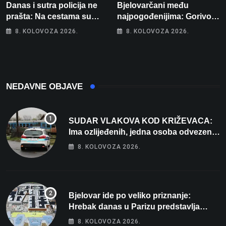
Danas i sutra policija ne
Bjelovarčani među
prašta: Na cestama su
najpogođenijima: Gorivo
posebno na meti ovi
im pojede gotovo 6 posto
8. KOLOVOZA 2026.
8. KOLOVOZA 2026.
prekršaji
plaće
NEDAVNE OBJAVE
SUDAR VLAKOVA KOD KRIŽEVACA:
Ima ozlijeđenih, jedna osoba odvezena
helikopterom
8. KOLOVOZA 2026.
Bjelovar ide po veliko priznanje:
Hrebak danas u Parizu predstavlja
Wellovar za domaćina Europskog
8. KOLOVOZA 2026.