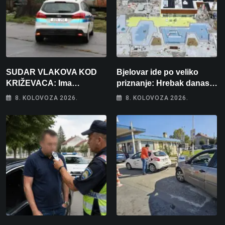
SUDAR VLAKOVA KOD
Bjelovar ide po veliko
KRIŽEVACA: Ima
priznanje: Hrebak danas u
ozlijeđenih, jedna osoba
Parizu predstavlja
8. KOLOVOZA 2026.
8. KOLOVOZA 2026.
odvezena helikopterom
Wellovar za domaćina
Europskog prvenstva