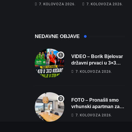
najglasniji audio
Franzu: Poznati
7. KOLOVOZA 2026.
7. KOLOVOZA 2026.
sustav i srušio
restoran otišao u
osobni rekord od
povijest, a
čak 145,9 dB!
Michelinov chef
sprema veliko
iznenađenje za
NEDAVNE OBJAVE
Bjelovar
VIDEO – Borik Bjelovar
državni prvaci u 3×3
košarci, Klara Končar je
7. KOLOVOZA 2026.
prvakinja Hrvatske u
stolnom tenisu!
FOTO – Pronašli smo
vrhunski apartman za
odmor: Pogled na
7. KOLOVOZA 2026.
more, tri spavaće sobe i
terasa koja osvaja