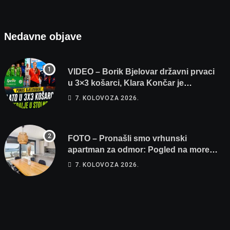
Nedavne objave
VIDEO – Borik Bjelovar državni prvaci
u 3×3 košarci, Klara Končar je
prvakinja Hrvatske u stolnom tenisu!
7. KOLOVOZA 2026.
FOTO – Pronašli smo vrhunski
apartman za odmor: Pogled na more,
tri spavaće sobe i terasa koja osvaja
7. KOLOVOZA 2026.