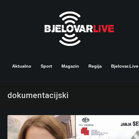
Skip
to
content
Aktualno
Sport
Magazin
Regija
Bjelovar.live
dokumentacijski