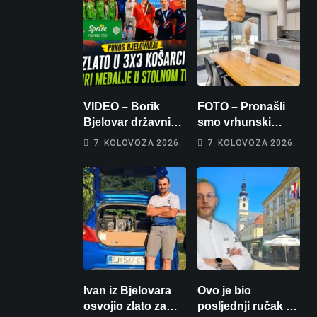
VIDEO – Borik
FOTO – Pronašli
Bjelovar državni
smo vrhunski
prvaci u 3×3
apartman za
7. KOLOVOZA 2026.
7. KOLOVOZA 2026.
košarci, Klara
odmor: Pogled na
Končar je
more, tri spavaće
prvakinja Hrvatske
sobe i terasa koja
u stolnom tenisu!
osvaja
Ivan iz Bjelovara
Ovo je bio
osvojio zlato za
posljednji ručak u