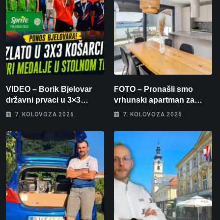
VIDEO – Borik Bjelovar
FOTO – Pronašli smo
državni prvaci u 3×3
vrhunski apartman za
košarci, Klara Končar je
odmor: Pogled na more, tri
7. KOLOVOZA 2026.
7. KOLOVOZA 2026.
prvakinja Hrvatske u
spavaće sobe i terasa koja
stolnom tenisu!
osvaja