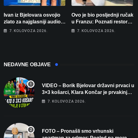
Ivan iz Bjelovara osvojio
Ovo je bio posljednji ručak
zlato za najglasniji audio
u Franzu: Poznati restoran
sustav i srušio osobni
otišao u povijest, a
7. KOLOVOZA 2026.
7. KOLOVOZA 2026.
rekord od čak 145,9 dB!
Michelinov chef sprema
veliko iznenađenje za
Bjelovar
NEDAVNE OBJAVE
VIDEO – Borik Bjelovar državni prvaci u
3×3 košarci, Klara Končar je prvakinja
Hrvatske u stolnom tenisu!
7. KOLOVOZA 2026.
FOTO – Pronašli smo vrhunski
apartman za odmor: Pogled na more, tri