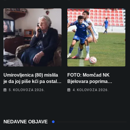
vojnika i 6 vojnikinja
Umirovljenica (80) mislila
FOTO: Momčad NK
je da joj piše kći pa ostala
Bjelovara poprima
bez 1000 eura
jesenski izgled
5. KOLOVOZA 2026.
4. KOLOVOZA 2026.
NEDAVNE OBJAVE