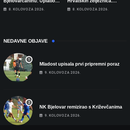
Bjelovarčaninu: Uplatio
Hrvatskih željeznica.
samo 4 eura, a osvojio
Šestero osoba teško
8. KOLOVOZA 2026.
8. KOLOVOZA 2026.
više od 80 tisuća eura
ozlijeđeno, mlađa žena na
intenzivnoj
NEDAVNE OBJAVE
Mladost upisala prvi pripremni poraz
9. KOLOVOZA 2026.
NK Bjelovar remizirao s Križevčanima
9. KOLOVOZA 2026.