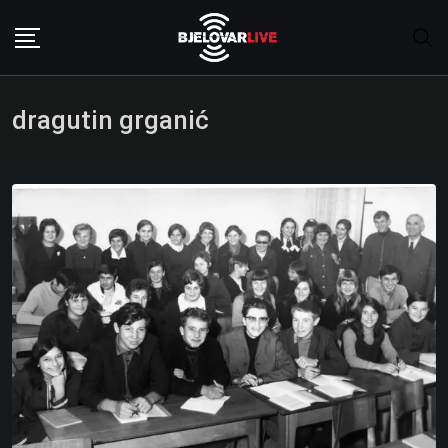
Skip
to
content
dragutin grganić