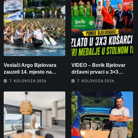
Veslači Argo Bjelovara
VIDEO – Borik Bjelovar
zauzeli 14. mjesto na
državni prvaci u 3×3
brzincu
košarci, Klara Končar je
7. KOLOVOZA 2026.
7. KOLOVOZA 2026.
prvakinja Hrvatske u
stolnom tenisu!