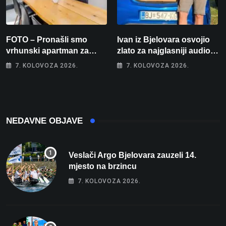
FOTO – Pronašli smo
Ivan iz Bjelovara osvojio
vrhunski apartman za
zlato za najglasniji audio
odmor: Pogled na more, tri
sustav i srušio osobni
7. KOLOVOZA 2026.
7. KOLOVOZA 2026.
spavaće sobe i terasa koja
rekord od čak 145,9 dB!
osvaja
NEDAVNE OBJAVE
Veslači Argo Bjelovara zauzeli 14.
mjesto na brzincu
7. KOLOVOZA 2026.