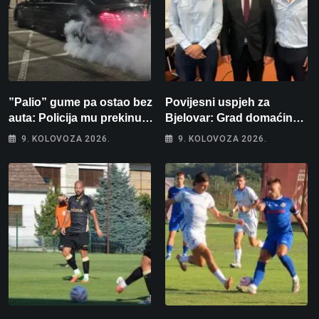
”Palio” gume pa ostao bez
Povijesni uspjeh za
auta: Policija mu prekinula
Bjelovar: Grad domaćin
”show” na parkingu u
Europskog juniorskog
9. KOLOVOZA 2026.
9. KOLOVOZA 2026.
Bjelovaru
prvenstva u plivanju 2027!