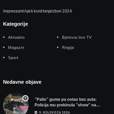
Impressum
Uvjeti korištenja
Izbori 2024.
Kategorije
Aktualno
Bjelovar.live TV
Magazin
Regija
Sport
Nedavne objave
”Palio” gume pa ostao bez auta:
Policija mu prekinula ”show” na
parkingu u Bjelovaru
9. KOLOVOZA 2026.