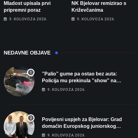
Mladost upisala prvi
NK Bjelovar remizirao s
pripremni poraz
Križevčanima
9. KOLOVOZA 2026.
9. KOLOVOZA 2026.
NEDAVNE OBJAVE
”Palio” gume pa ostao bez auta:
Policija mu prekinula ”show” na
parkingu u Bjelovaru
9. KOLOVOZA 2026.
Povijesni uspjeh za Bjelovar: Grad
domaćin Europskog juniorskog
prvenstva u plivanju 2027!
9. KOLOVOZA 2026.