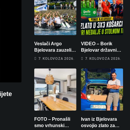
Veslači Argo
VIDEO – Borik
Bjelovara zauzeli
Bjelovar državni
14. mjesto na
prvaci u 3×3
7. KOLOVOZA 2026.
7. KOLOVOZA 2026.
brzincu
košarci, Klara
Končar je
prvakinja Hrvatske
u stolnom tenisu!
jete
FOTO – Pronašli
Ivan iz Bjelovara
smo vrhunski
osvojio zlato za