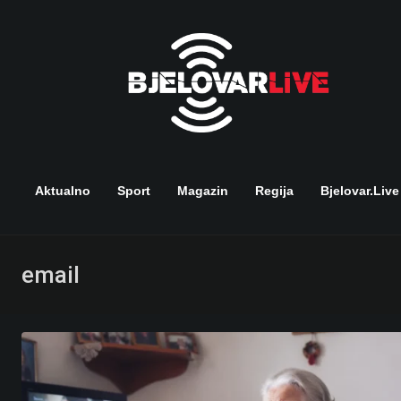
Skip
to
content
Aktualno
Sport
Magazin
Regija
Bjelovar.live
email