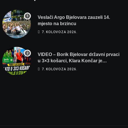
Veslači Argo Bjelovara zauzeli 14.
mjesto na brzincu
7. KOLOVOZA 2026.
VIDEO – Borik Bjelovar državni prvaci
u 3×3 košarci, Klara Končar je
prvakinja Hrvatske u stolnom tenisu!
7. KOLOVOZA 2026.