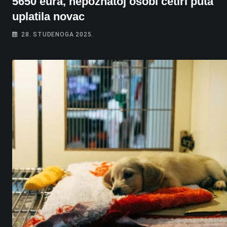
5650 eura, nepoznatoj osobi četiri puta
uplatila novac
28. STUDENOGA 2025.