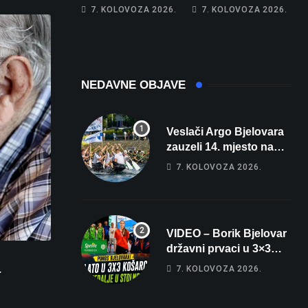
apartman za
najglasniji audio
7. KOLOVOZA 2026.
7. KOLOVOZA 2026.
odmor: Pogled na
sustav i srušio
more, tri spavaće
osobni rekord od
sobe i terasa koja
čak 145,9 dB!
osvaja
NEDAVNE OBJAVE
Veslači Argo Bjelovara
zauzeli 14. mjesto na
brzincu
7. KOLOVOZA 2026.
VIDEO – Borik Bjelovar
državni prvaci u 3×3
košarci, Klara Končar je
a
7. KOLOVOZA 2026.
prvakinja Hrvatske u
stolnom tenisu!