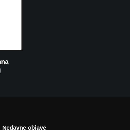
ana
i
Nedavne objave