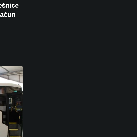
rešnice
 račun