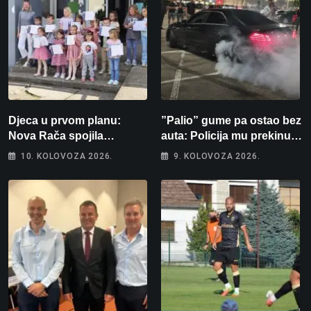
Djeca u prvom planu:
”Palio” gume pa ostao bez
Nova Rača spojila
auta: Policija mu prekinula
nogomet, programiranje,
”show” na parkingu u
10. KOLOVOZA 2026.
9. KOLOVOZA 2026.
engleski i folklor u jedan
Bjelovaru
projekt