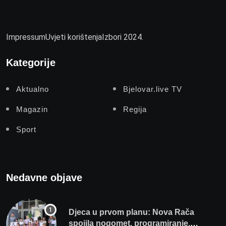
Impressum
Uvjeti korištenja
Izbori 2024.
Kategorije
Aktualno
Bjelovar.live TV
Magazin
Regija
Sport
Nedavne objave
Djeca u prvom planu: Nova Rača
spojila nogomet, programiranje,