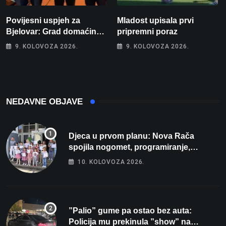
Povijesni uspjeh za
Mladost upisala prvi
Bjelovar: Grad domaćin
pripremni poraz
Europskog juniorskog
9. KOLOVOZA 2026.
9. KOLOVOZA 2026.
prvenstva u plivanju 2027!
NEDAVNE OBJAVE
Djeca u prvom planu: Nova Rača
spojila nogomet, programiranje,
engleski i folklor u jedan projekt
10. KOLOVOZA 2026.
”Palio” gume pa ostao bez auta:
Policija mu prekinula ”show” na