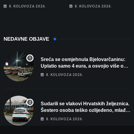
Parizu predstavlja
posebno na meti ovi
8. KOLOVOZA 2026.
8. KOLOVOZA 2026.
Wellovar za domaćina
prekršaji
Europskog prvenstva
NEDAVNE OBJAVE
Sreća se osmjehnula Bjelovarčaninu:
Uplatio samo 4 eura, a osvojio više od
80 tisuća eura
8. KOLOVOZA 2026.
Sudarili se vlakovi Hrvatskih željeznica.
Šestero osoba teško ozlijeđeno, mlađa
žena na intenzivnoj
8. KOLOVOZA 2026.