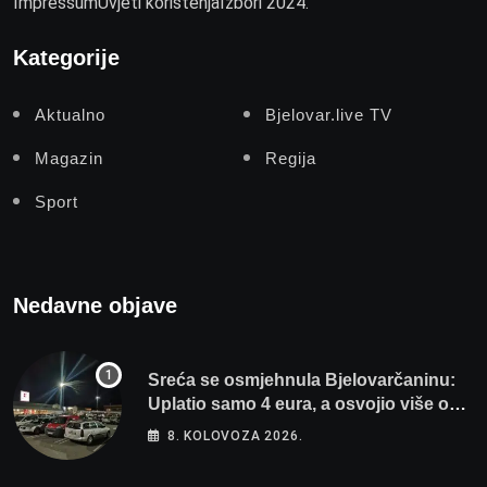
Impressum
Uvjeti korištenja
Izbori 2024.
Kategorije
Aktualno
Bjelovar.live TV
Magazin
Regija
Sport
Nedavne objave
Sreća se osmjehnula Bjelovarčaninu:
Uplatio samo 4 eura, a osvojio više od
80 tisuća eura
8. KOLOVOZA 2026.