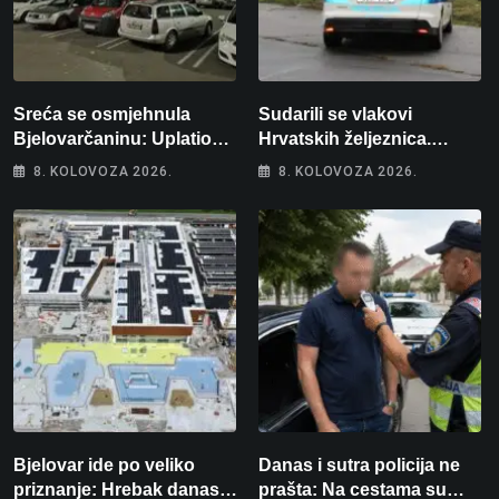
Sreća se osmjehnula
Sudarili se vlakovi
Bjelovarčaninu: Uplatio
Hrvatskih željeznica.
samo 4 eura, a osvojio
Šestero osoba teško
8. KOLOVOZA 2026.
8. KOLOVOZA 2026.
više od 80 tisuća eura
ozlijeđeno, mlađa žena na
intenzivnoj
Bjelovar ide po veliko
Danas i sutra policija ne
priznanje: Hrebak danas u
prašta: Na cestama su