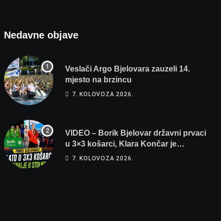
Nedavne objave
Veslači Argo Bjelovara zauzeli 14.
mjesto na brzincu
7. KOLOVOZA 2026.
VIDEO – Borik Bjelovar državni prvaci
u 3×3 košarci, Klara Končar je
prvakinja Hrvatske u stolnom tenisu!
7. KOLOVOZA 2026.