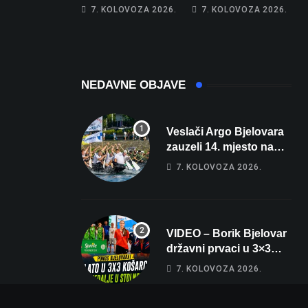
apartman za
najglasniji audio
7. KOLOVOZA 2026.
7. KOLOVOZA 2026.
odmor: Pogled na
sustav i srušio
more, tri spavaće
osobni rekord od
sobe i terasa koja
čak 145,9 dB!
osvaja
NEDAVNE OBJAVE
Veslači Argo Bjelovara
zauzeli 14. mjesto na
brzincu
7. KOLOVOZA 2026.
VIDEO – Borik Bjelovar
državni prvaci u 3×3
košarci, Klara Končar je
7. KOLOVOZA 2026.
prvakinja Hrvatske u
stolnom tenisu!