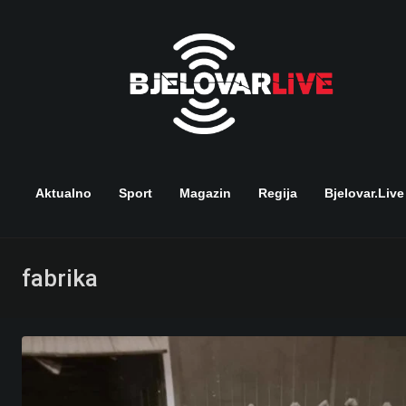
Skip
to
content
Aktualno
Sport
Magazin
Regija
Bjelovar.live
fabrika