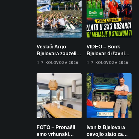
Veslači Argo
VIDEO – Borik
Bjelovara zauzeli
Bjelovar državni
14. mjesto na
prvaci u 3×3
7. KOLOVOZA 2026.
7. KOLOVOZA 2026.
brzincu
košarci, Klara
Končar je
prvakinja Hrvatske
u stolnom tenisu!
FOTO – Pronašli
Ivan iz Bjelovara
smo vrhunski
osvojio zlato za