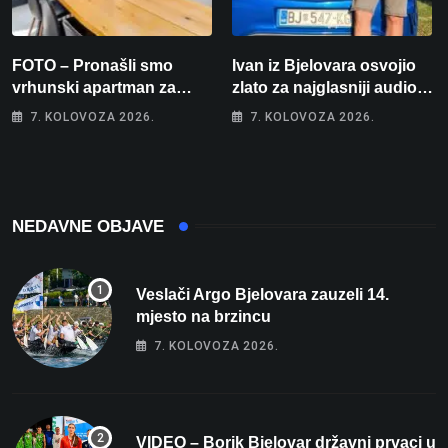
FOTO – Pronašli smo
Ivan iz Bjelovara osvojio
vrhunski apartman za
zlato za najglasniji audio
odmor: Pogled na more, tri
sustav i srušio osobni
7. KOLOVOZA 2026.
7. KOLOVOZA 2026.
spavaće sobe i terasa koja
rekord od čak 145,9 dB!
osvaja
NEDAVNE OBJAVE
Veslači Argo Bjelovara zauzeli 14.
mjesto na brzincu
7. KOLOVOZA 2026.
VIDEO – Borik Bjelovar državni prvaci u