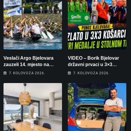
Veslači Argo Bjelovara
VIDEO – Borik Bjelovar
zauzeli 14. mjesto na
državni prvaci u 3×3
brzincu
košarci, Klara Končar je
7. KOLOVOZA 2026.
7. KOLOVOZA 2026.
prvakinja Hrvatske u
stolnom tenisu!