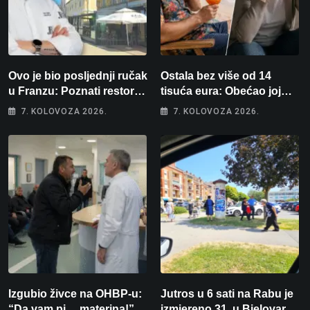
Ovo je bio posljednji ručak
Ostala bez više od 14
u Franzu: Poznati restoran
tisuća eura: Obećao joj
otišao u povijest, a
auto za tjedan dana, a
7. KOLOVOZA 2026.
7. KOLOVOZA 2026.
Michelinov chef sprema
zatim izmišljao opravdanja
veliko iznenađenje za
Bjelovar
Izgubio živce na OHBP-u:
Jutros u 6 sati na Rabu je
“Da vam pi… materina!”
izmjereno 31, u Bjelovaru