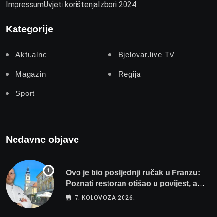
Impressum
Uvjeti korištenja
Izbori 2024.
Kategorije
Aktualno
Bjelovar.live TV
Magazin
Regija
Sport
Nedavne objave
Ovo je bio posljednji ručak u Franzu:
Poznati restoran otišao u povijest, a
Michelinov chef sprema veliko
7. KOLOVOZA 2026.
iznenađenje za Bjelovar