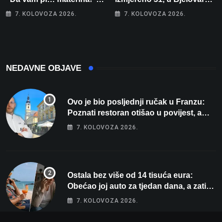
Zbog člana obitelji vrijeđao
malo više od 25. Stiže nam
7. KOLOVOZA 2026.
7. KOLOVOZA 2026.
i vikao na djelatnike
promjena vremena
NEDAVNE OBJAVE
Ovo je bio posljednji ručak u Franzu:
Poznati restoran otišao u povijest, a
Michelinov chef sprema veliko
7. KOLOVOZA 2026.
iznenađenje za Bjelovar
Ostala bez više od 14 tisuća eura:
Obećao joj auto za tjedan dana, a zatim
izmišljao opravdanja
7. KOLOVOZA 2026.