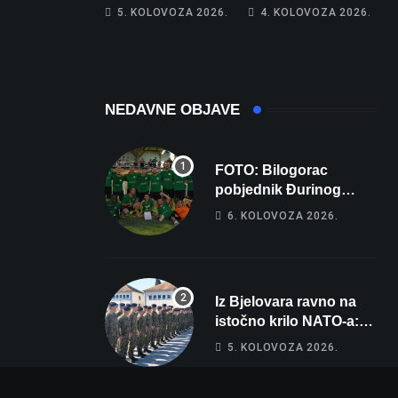
piše kći pa ostala
poprima jesenski
5. KOLOVOZA 2026.
4. KOLOVOZA 2026.
bez 1000 eura
izgled
NEDAVNE OBJAVE
FOTO: Bilogorac
pobjednik Đurinog
memorijala
6. KOLOVOZA 2026.
Iz Bjelovara ravno na
istočno krilo NATO-a:
Evo kamo odlazi 82
5. KOLOVOZA 2026.
hrvatska vojnika i 6
vojnikinja