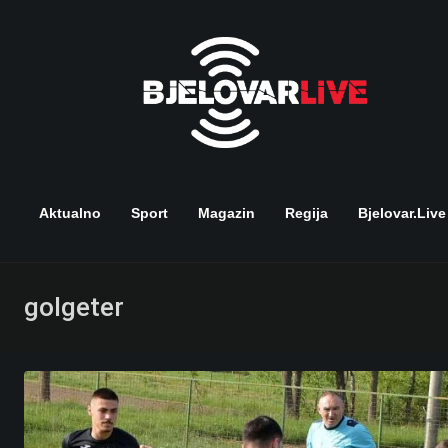
Skip
to
content
Aktualno
Sport
Magazin
Regija
Bjelovar.live
golgeter