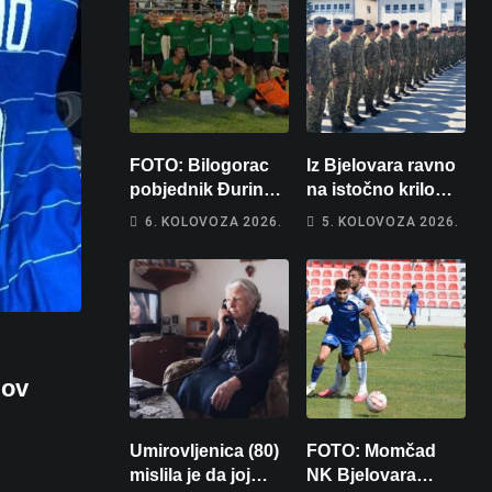
FOTO: Bilogorac
Iz Bjelovara ravno
pobjednik Đurinog
na istočno krilo
memorijala
NATO-a: Evo kamo
6. KOLOVOZA 2026.
5. KOLOVOZA 2026.
odlazi 82 hrvatska
vojnika i 6
vojnikinja
gov
Umirovljenica (80)
FOTO: Momčad
mislila je da joj
NK Bjelovara