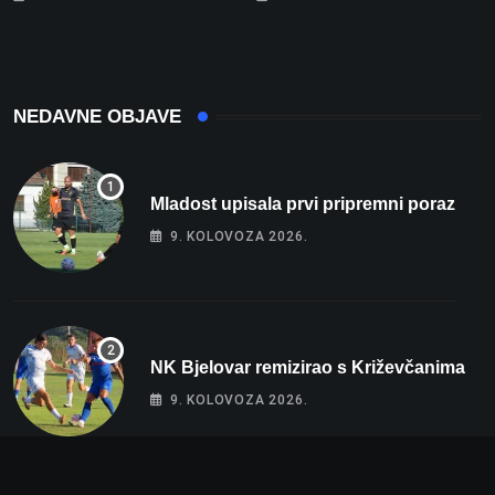
više od 80 tisuća eura
ozlijeđeno, mlađa žena na
intenzivnoj
NEDAVNE OBJAVE
Mladost upisala prvi pripremni poraz
9. KOLOVOZA 2026.
NK Bjelovar remizirao s Križevčanima
9. KOLOVOZA 2026.