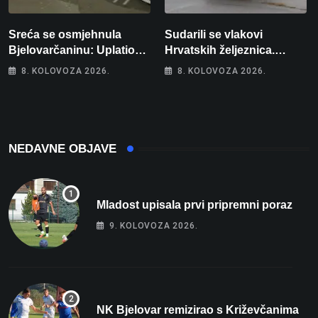
Sreća se osmjehnula
Sudarili se vlakovi
Bjelovarčaninu: Uplatio
Hrvatskih željeznica.
samo 4 eura, a osvojio
Šestero osoba teško
8. KOLOVOZA 2026.
8. KOLOVOZA 2026.
više od 80 tisuća eura
ozlijeđeno, mlađa žena na
intenzivnoj
NEDAVNE OBJAVE
Mladost upisala prvi pripremni poraz
9. KOLOVOZA 2026.
NK Bjelovar remizirao s Križevčanima