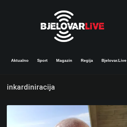
Skip
to
content
Aktualno
Sport
Magazin
Regija
Bjelovar.live
inkardiniracija