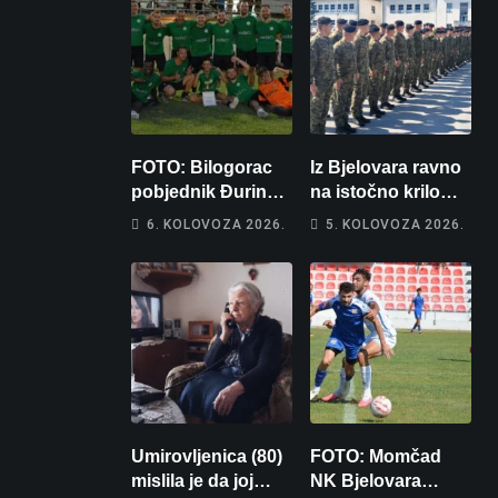
FOTO: Bilogorac
Iz Bjelovara ravno
pobjednik Đurinog
na istočno krilo
memorijala
NATO-a: Evo kamo
6. KOLOVOZA 2026.
5. KOLOVOZA 2026.
odlazi 82 hrvatska
vojnika i 6
vojnikinja
Umirovljenica (80)
FOTO: Momčad
mislila je da joj
NK Bjelovara