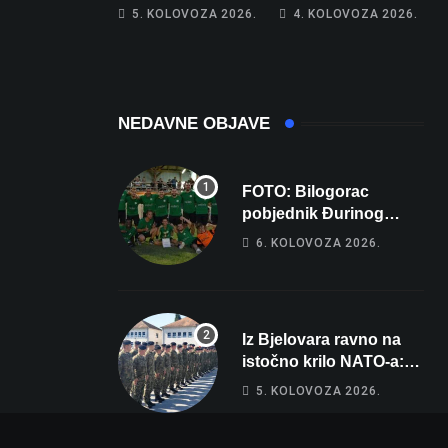
piše kći pa ostala
poprima jesenski
5. KOLOVOZA 2026.
4. KOLOVOZA 2026.
bez 1000 eura
izgled
NEDAVNE OBJAVE
FOTO: Bilogorac
pobjednik Đurinog
memorijala
6. KOLOVOZA 2026.
Iz Bjelovara ravno na
istočno krilo NATO-a:
Evo kamo odlazi 82
5. KOLOVOZA 2026.
hrvatska vojnika i 6
vojnikinja