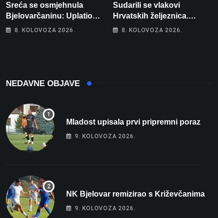
Sreća se osmjehnula
Sudarili se vlakovi
Bjelovarčaninu: Uplatio
Hrvatskih željeznica.
samo 4 eura, a osvojio
Šestero osoba teško
8. KOLOVOZA 2026.
8. KOLOVOZA 2026.
više od 80 tisuća eura
ozlijeđeno, mlađa žena na
intenzivnoj
NEDAVNE OBJAVE
Mladost upisala prvi pripremni poraz
9. KOLOVOZA 2026.
NK Bjelovar remizirao s Križevčanima
9. KOLOVOZA 2026.