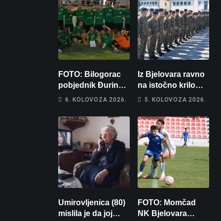
FOTO: Bilogorac
Iz Bjelovara ravno
pobjednik Đurinog
na istočno krilo
memorijala
NATO-a: Evo kamo
6. KOLOVOZA 2026.
5. KOLOVOZA 2026.
odlazi 82 hrvatska
vojnika i 6
vojnikinja
Umirovljenica (80)
FOTO: Momčad
mislila je da joj
NK Bjelovara