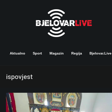
Skip
to
content
Aktualno
Sport
Magazin
Regija
Bjelovar.live
ispovjest