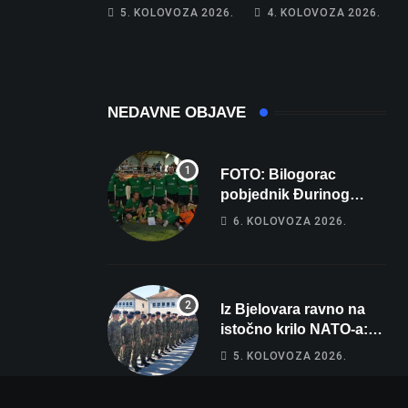
piše kći pa ostala
poprima jesenski
5. KOLOVOZA 2026.
4. KOLOVOZA 2026.
bez 1000 eura
izgled
NEDAVNE OBJAVE
FOTO: Bilogorac
pobjednik Đurinog
memorijala
6. KOLOVOZA 2026.
Iz Bjelovara ravno na
istočno krilo NATO-a:
Evo kamo odlazi 82
5. KOLOVOZA 2026.
hrvatska vojnika i 6
vojnikinja