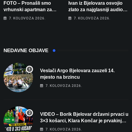
FOTO – Pronašli smo
Ivan iz Bjelovara osvojio
vrhunski apartman za
zlato za najglasniji audio
odmor: Pogled na more, tri
sustav i srušio osobni
7. KOLOVOZA 2026.
7. KOLOVOZA 2026.
spavaće sobe i terasa koja
rekord od čak 145,9 dB!
osvaja
NEDAVNE OBJAVE
Veslači Argo Bjelovara zauzeli 14.
mjesto na brzincu
7. KOLOVOZA 2026.
VIDEO – Borik Bjelovar državni prvaci u
3×3 košarci, Klara Končar je prvakinja
Hrvatske u stolnom tenisu!
7. KOLOVOZA 2026.