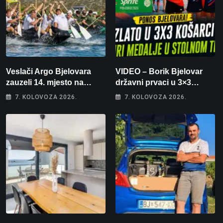
Veslači Argo Bjelovara
VIDEO – Borik Bjelovar
zauzeli 14. mjesto na
državni prvaci u 3×3
brzincu
košarci, Klara Končar je
7. KOLOVOZA 2026.
7. KOLOVOZA 2026.
prvakinja Hrvatske u
stolnom tenisu!