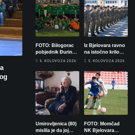
FOTO: Bilogorac
Iz Bjelovara ravno
pobjednik Đurinog
na istočno krilo
memorijala
NATO-a: Evo kamo
6. KOLOVOZA 2026.
5. KOLOVOZA 2026.
odlazi 82 hrvatska
la
vojnika i 6
kog
vojnikinja
Umirovljenica (80)
FOTO: Momčad
mislila je da joj
NK Bjelovara