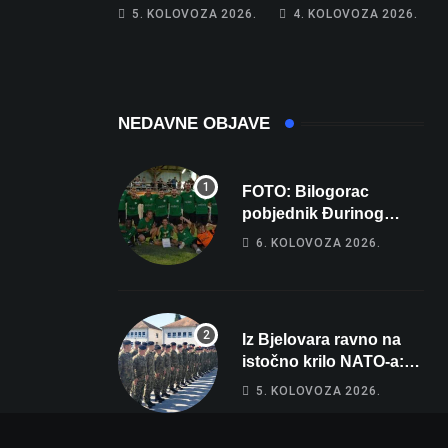
piše kći pa ostala
poprima jesenski
5. KOLOVOZA 2026.
4. KOLOVOZA 2026.
bez 1000 eura
izgled
NEDAVNE OBJAVE
FOTO: Bilogorac
pobjednik Đurinog
memorijala
6. KOLOVOZA 2026.
Iz Bjelovara ravno na
istočno krilo NATO-a:
Evo kamo odlazi 82
5. KOLOVOZA 2026.
hrvatska vojnika i 6
vojnikinja