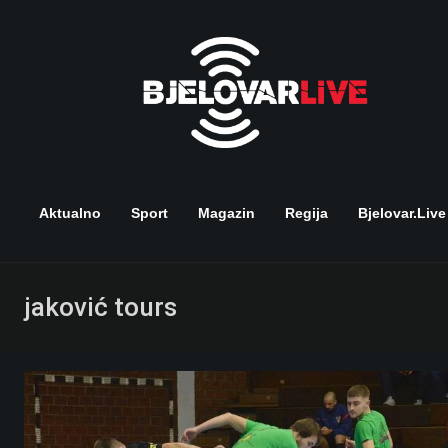
Skip
to
content
Aktualno
Sport
Magazin
Regija
Bjelovar.live
jaković tours