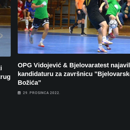
OPG Vidojević & Bjelovaratest najavi
i
kandidaturu za završnicu ”Bjelovars
krug
Božića”
29. PROSINCA 2022.